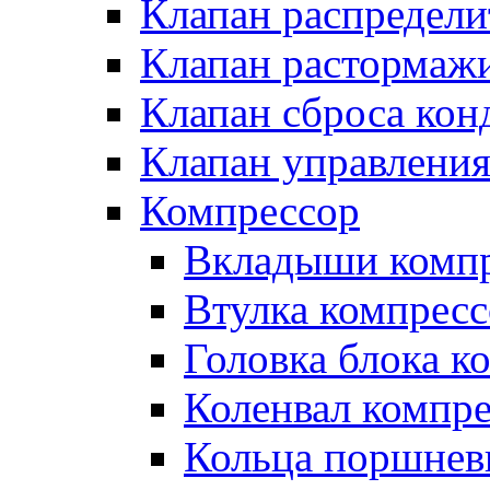
Клапан распредел
Клапан растормаж
Клапан сброса кон
Клапан управлени
Компрессор
Вкладыши компр
Втулка компресс
Головка блока к
Коленвал компр
Кольца поршнев