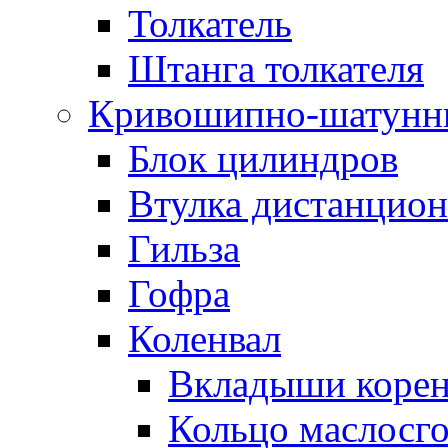
Толкатель
Штанга толкателя
Кривошипно-шатунн
Блок цилиндров
Втулка дистанцион
Гильза
Гофра
Коленвал
Вкладыши коре
Кольцо маслосг