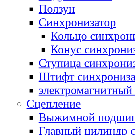
Ползун
Синхронизатор
Кольцо синхрон
Конус синхрони
Ступица синхрони
Штифт синхрониза
электромагнитный
Сцепление
Выжимной подши
Главный цилиндр 