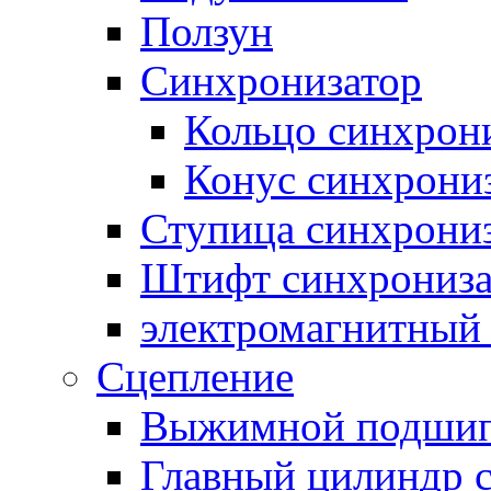
Ползун
Синхронизатор
Кольцо синхрон
Конус синхрони
Ступица синхрони
Штифт синхрониза
электромагнитный
Сцепление
Выжимной подши
Главный цилиндр 