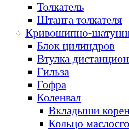
Толкатель
Штанга толкателя
Кривошипно-шатунн
Блок цилиндров
Втулка дистанцион
Гильза
Гофра
Коленвал
Вкладыши коре
Кольцо маслосг