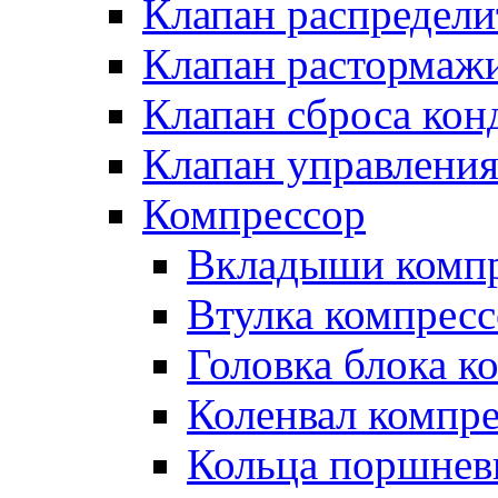
Клапан распредел
Клапан растормаж
Клапан сброса кон
Клапан управлени
Компрессор
Вкладыши компр
Втулка компресс
Головка блока к
Коленвал компр
Кольца поршнев