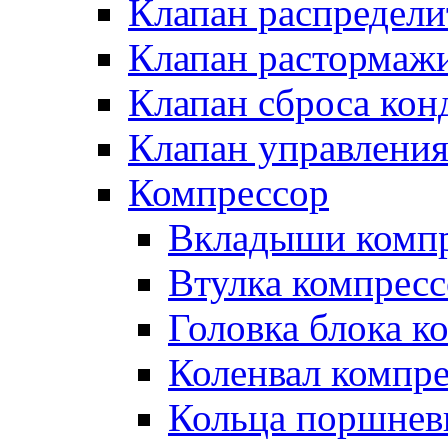
Клапан распредел
Клапан растормаж
Клапан сброса кон
Клапан управлени
Компрессор
Вкладыши компр
Втулка компресс
Головка блока к
Коленвал компр
Кольца поршнев