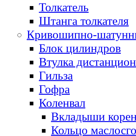
Толкатель
Штанга толкателя
Кривошипно-шатунн
Блок цилиндров
Втулка дистанцион
Гильза
Гофра
Коленвал
Вкладыши коре
Кольцо маслосг