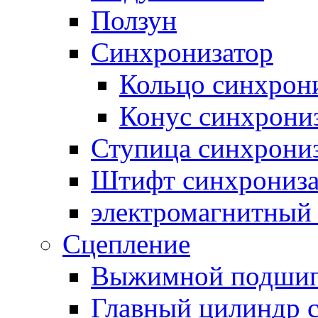
Ползун
Синхронизатор
Кольцо синхрон
Конус синхрони
Ступица синхрони
Штифт синхрониза
электромагнитный
Сцепление
Выжимной подши
Главный цилиндр 