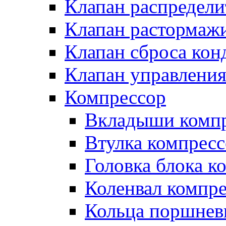
Клапан распредел
Клапан растормаж
Клапан сброса кон
Клапан управлени
Компрессор
Вкладыши компр
Втулка компресс
Головка блока к
Коленвал компр
Кольца поршнев