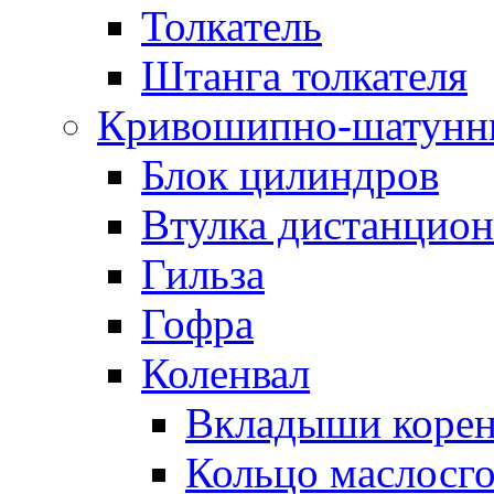
Толкатель
Штанга толкателя
Кривошипно-шатунн
Блок цилиндров
Втулка дистанцион
Гильза
Гофра
Коленвал
Вкладыши коре
Кольцо маслосг