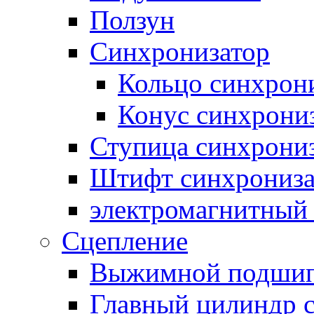
Ползун
Синхронизатор
Кольцо синхрон
Конус синхрони
Ступица синхрони
Штифт синхрониза
электромагнитный
Сцепление
Выжимной подши
Главный цилиндр 