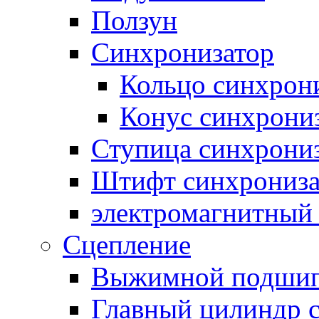
Ползун
Синхронизатор
Кольцо синхрон
Конус синхрони
Ступица синхрони
Штифт синхрониза
электромагнитный
Сцепление
Выжимной подши
Главный цилиндр 