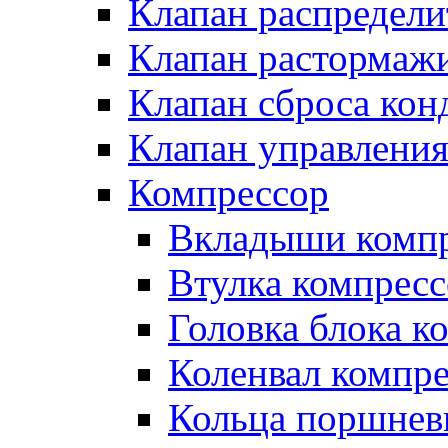
Клапан распредел
Клапан растормаж
Клапан сброса кон
Клапан управлени
Компрессор
Вкладыши компр
Втулка компресс
Головка блока к
Коленвал компр
Кольца поршнев