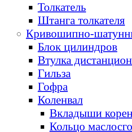
Толкатель
Штанга толкателя
Кривошипно-шатунн
Блок цилиндров
Втулка дистанцион
Гильза
Гофра
Коленвал
Вкладыши коре
Кольцо маслосг