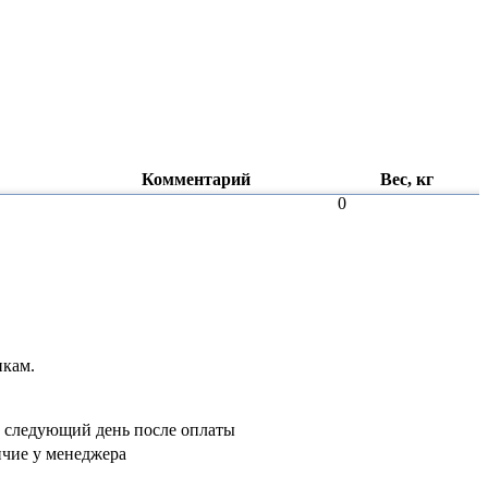
Комментарий
Вес, кг
0
ового?
лад приехали
я двигателей
икам.
: гидростанции и
ндры уже на
а следующий день после оплаты
чие у менеджера
рубрике
 система» и