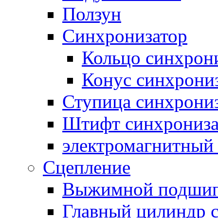
Ползун
Синхронизатор
Кольцо синхрон
Конус синхрони
Ступица синхрони
Штифт синхрониза
электромагнитный
Сцепление
Выжимной подши
Главный цилиндр 