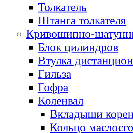
Толкатель
Штанга толкателя
Кривошипно-шатунн
Блок цилиндров
Втулка дистанцион
Гильза
Гофра
Коленвал
Вкладыши коре
Кольцо маслосг