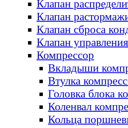
Клапан распредел
Клапан растормаж
Клапан сброса кон
Клапан управлени
Компрессор
Вкладыши компр
Втулка компресс
Головка блока к
Коленвал компр
Кольца поршнев