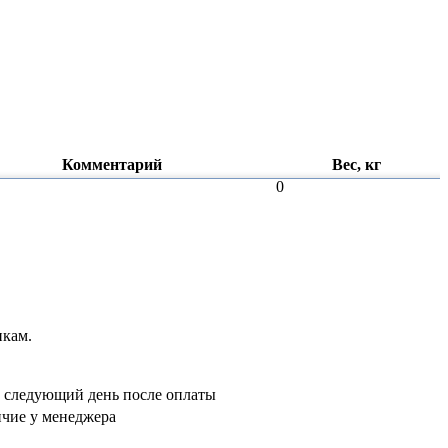
Комментарий
Вес, кг
0
ового?
лад приехали
я двигателей
икам.
: гидростанции и
ндры уже на
а следующий день после оплаты
чие у менеджера
рубрике
 система» и