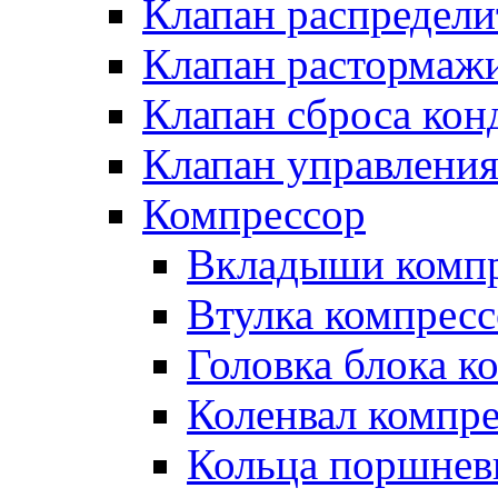
Клапан распредел
Клапан растормаж
Клапан сброса кон
Клапан управлени
Компрессор
Вкладыши компр
Втулка компресс
Головка блока к
Коленвал компр
Кольца поршнев