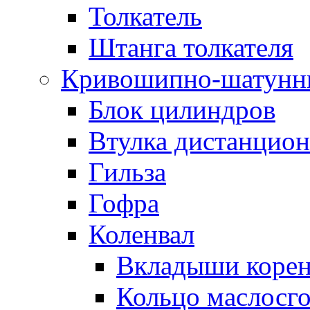
Толкатель
Штанга толкателя
Кривошипно-шатунн
Блок цилиндров
Втулка дистанцион
Гильза
Гофра
Коленвал
Вкладыши коре
Кольцо маслосг