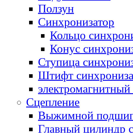
Ползун
Синхронизатор
Кольцо синхрон
Конус синхрони
Ступица синхрони
Штифт синхрониза
электромагнитный
Сцепление
Выжимной подши
Главный цилиндр 