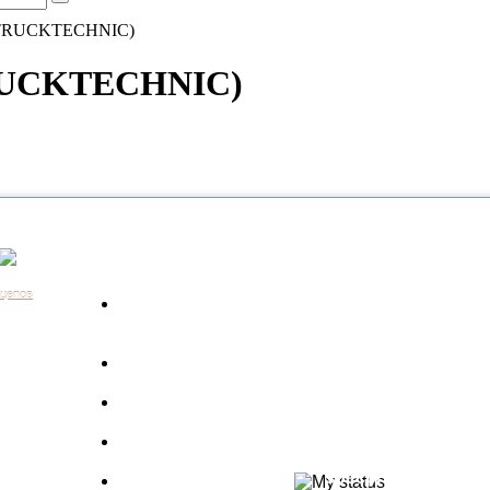
 (TRUCKTECHNIC)
TRUCKTECHNIC)
Каталог
Контакты:
+7 (812) 648-61-76
Санкт-Пе
ицепов
Запчасти для
+7 (343) 351-18-96
Екатери
а
грузовиков
+7 (383) 210-69-39
Новосиб
Запрос по VIN
+7 (863) 308-17-86
Ростов-н
длагаем
+7 (843) 249-00-43
Казань
Производители
.
+7 (3452) 55-12-42
Тюмень
 ведь мы
Полуприцепы
8 (800) 775-86-85
Набережн
specpricep77
Баки