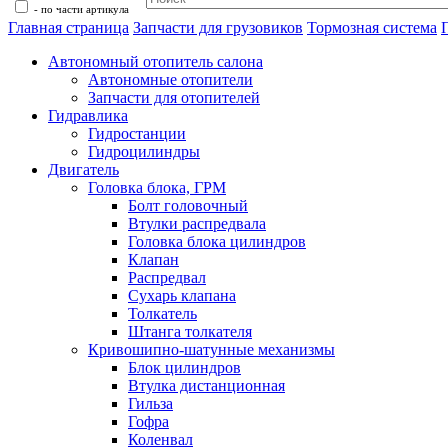
- по части артикула
Главная страница
Запчасти для грузовиков
Тормозная система
Автономный отопитель салона
Автономные отопители
Запчасти для отопителей
Гидравлика
Гидростанции
Гидроцилиндры
Двигатель
Головка блока, ГРМ
Болт головочный
Втулки распредвала
Головка блока цилиндров
Клапан
Распредвал
Сухарь клапана
Толкатель
Штанга толкателя
Кривошипно-шатунные механизмы
Блок цилиндров
Втулка дистанционная
Гильза
Гофра
Коленвал