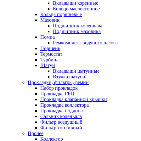
Вкладыши коренные
Кольцо маслосгонное
Кольца поршневые
Маховик
Подшипник коленвала
Подшипник маховика
Помпа
Ремкомплект водяного насоса
Поршень
Термостат
Турбина
Шатун
Вкладыши шатунные
Втулка шатуна
Прокладки, фильтры, ремни
Набор прокладок
Прокладка ГБЦ
Прокладка клапанной крышки
Прокладка коллектора
Прокладка поддона
Сальник коленвала
Фильтр воздушный
Фильтр топливный
Прочее
Коллектор