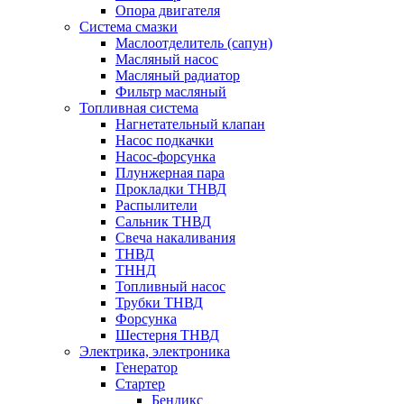
Опора двигателя
Система смазки
Маслоотделитель (сапун)
Масляный насос
Масляный радиатор
Фильтр масляный
Топливная система
Нагнетательный клапан
Насос подкачки
Насос-форсунка
Плунжерная пара
Прокладки ТНВД
Распылители
Сальник ТНВД
Свеча накаливания
ТНВД
ТННД
Топливный насос
Трубки ТНВД
Форсунка
Шестерня ТНВД
Электрика, электроника
Генератор
Стартер
Бендикс