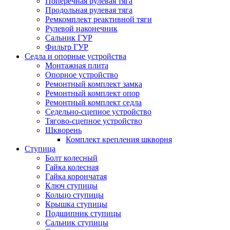
Поперечная рулевая тяга
Продольная рулевая тяга
Ремкомплект реактивной тяги
Рулевой наконечник
Сальник ГУР
Фильтр ГУР
Седла и опорные устройства
Монтажная плита
Опорное устройство
Ремонтный комплект замка
Ремонтный комплект опор
Ремонтный комплект седла
Седельно-сцепное устройство
Тягово-сцепное устройство
Шкворень
Комплект крепления шкворня
Ступица
Болт колесный
Гайка колесная
Гайка корончатая
Ключ ступицы
Кольцо ступицы
Крышка ступицы
Подшипник ступицы
Сальник ступицы