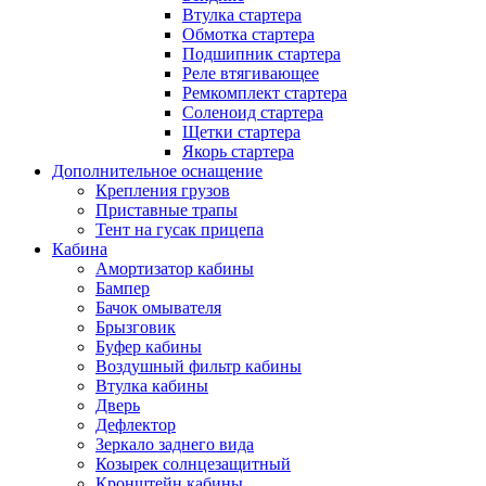
Втулка стартера
Обмотка стартера
Подшипник стартера
Реле втягивающее
Ремкомплект стартера
Соленоид стартера
Щетки стартера
Якорь стартера
Дополнительное оснащение
Крепления грузов
Приставные трапы
Тент на гусак прицепа
Кабина
Амортизатор кабины
Бампер
Бачок омывателя
Брызговик
Буфер кабины
Воздушный фильтр кабины
Втулка кабины
Дверь
Дефлектор
Зеркало заднего вида
Козырек солнцезащитный
Кронштейн кабины