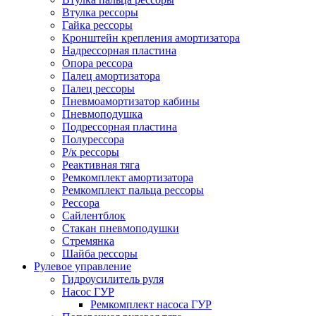
Втулка рессоры
Гайка рессоры
Кронштейн крепления амортизатора
Надрессорная пластина
Опора рессора
Палец амортизатора
Палец рессоры
Пневмоамортизатор кабины
Пневмоподушка
Подрессорная пластина
Полурессора
Р/к рессоры
Реактивная тяга
Ремкомплект амортизатора
Ремкомплект пальца рессоры
Рессора
Сайлентблок
Стакан пневмоподушки
Стремянка
Шайба рессоры
Рулевое управление
Гидроусилитель руля
Насос ГУР
Ремкомплект насоса ГУР