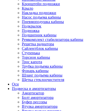
Кронштейн подножки
Крыло
Накладка подножки
Насос подъема кабины
Пневмоподушка кабины
Подкрылок
Подножка
Подшипник кабины
Ремкомплект стабилизатора кабины
Решетка радиатора
Сайлентблок кабины
Ступенька
Торсион кабины
Трос капота
Трубка подъема кабины
Фонарь кабины
Шланг подъема кабины
Щетка стеклоочистителя
Оси
Подвеска и амортизаторы
Амортизатор
Болт амортизатора
Буфер рессоры
Втулка амортизатора
Втулка пальца рессоры