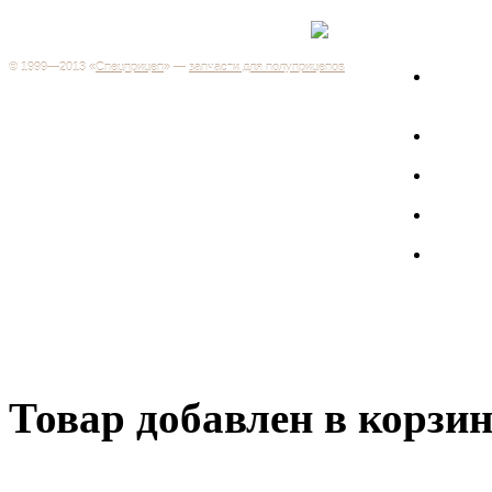
Каталог
+7 (499) 346-03-17
Москва
© 1999—2013 «
Спецприцеп
» —
запчасти для полуприцепов
Запчас
Система менеджмента качества сертифицирована на
грузов
соответствие требованиям ГОСТ Р ИСО 9001-2001
Регистрационный № РОСС RU.ИС06.К00106
Запрос
Добро пожаловать на наш интернет-магазин! Мы предлагаем
широкий ассортимент запчастей к полуприцепам и
Произв
грузовикам, прицепам и тралам по адекватным ценам.
Покупая у нас, вы можете быть уверены в качестве - ведь мы
работаем только с крупными и проверенными
Полуп
производителями.
Баки
Товар добавлен в корзи