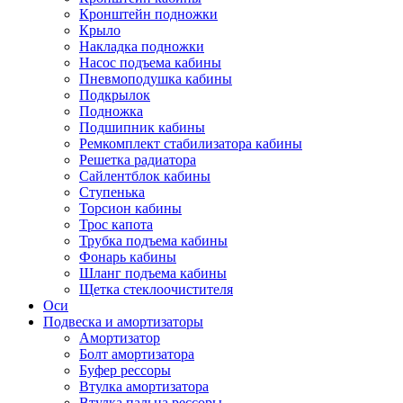
Кронштейн подножки
Крыло
Накладка подножки
Насос подъема кабины
Пневмоподушка кабины
Подкрылок
Подножка
Подшипник кабины
Ремкомплект стабилизатора кабины
Решетка радиатора
Сайлентблок кабины
Ступенька
Торсион кабины
Трос капота
Трубка подъема кабины
Фонарь кабины
Шланг подъема кабины
Щетка стеклоочистителя
Оси
Подвеска и амортизаторы
Амортизатор
Болт амортизатора
Буфер рессоры
Втулка амортизатора
Втулка пальца рессоры