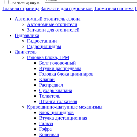
- по части артикула
Главная страница
Запчасти для грузовиков
Тормозная система
Автономный отопитель салона
Автономные отопители
Запчасти для отопителей
Гидравлика
Гидростанции
Гидроцилиндры
Двигатель
Головка блока, ГРМ
Болт головочный
Втулки распредвала
Головка блока цилиндров
Клапан
Распредвал
Сухарь клапана
Толкатель
Штанга толкателя
Кривошипно-шатунные механизмы
Блок цилиндров
Втулка дистанционная
Гильза
Гофра
Коленвал