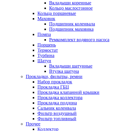
Вкладыши коренные
Кольцо маслосгонное
Кольца поршневые
Маховик
Подшипник коленвала
Подшипник маховика
Помпа
Ремкомплект водяного насоса
Поршень
Термостат
Турбина
Шатун
Вкладыши шатунные
Втулка шатуна
Прокладки, фильтры, ремни
Набор прокладок
Прокладка ГБЦ
Прокладка клапанной крышки
Прокладка коллектора
Прокладка поддона
Сальник коленвала
Фильтр воздушный
Фильтр топливный
Прочее
Коллектор