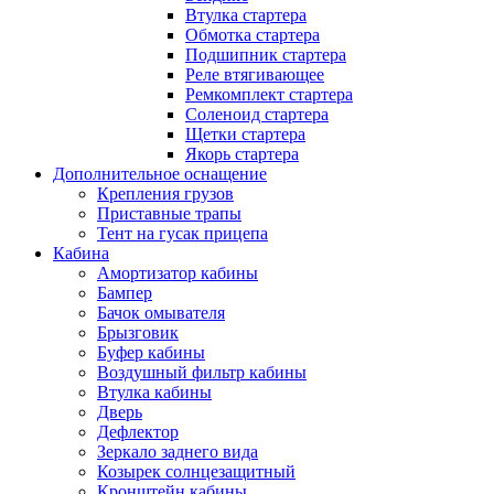
Втулка стартера
Обмотка стартера
Подшипник стартера
Реле втягивающее
Ремкомплект стартера
Соленоид стартера
Щетки стартера
Якорь стартера
Дополнительное оснащение
Крепления грузов
Приставные трапы
Тент на гусак прицепа
Кабина
Амортизатор кабины
Бампер
Бачок омывателя
Брызговик
Буфер кабины
Воздушный фильтр кабины
Втулка кабины
Дверь
Дефлектор
Зеркало заднего вида
Козырек солнцезащитный
Кронштейн кабины