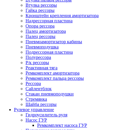
Втулка рессоры
Гайка рессоры
Кронштейн крепления амортизатора
Надрессорная пластина
Опора рессора
Палец амортизатора
Палец рессоры
Пневмоамортизатор кабины
Пневмоподушка
Подрессорная пластина
Полурессора
Р/к рессоры
Реактивная тяга
Ремкомплект амортизатора
Ремкомплект пальца рессоры
Рессора
Сайлентблок
Стакан пневмоподушки
Стремянка
Шайба рессоры
Рулевое управление
Гидроусилитель руля
Насос ГУР
Ремкомплект насоса ГУР