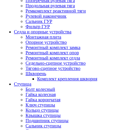
Поперечная рулевая тяга
Продольная рулевая тяга
Ремкомплект реактивной тяги
Рулевой наконечник
Сальник ГУР
Фильтр ГУР
Седла и опорные устройства
Монтажная плита
Опорное устройство
Ремонтный комплект замка
Ремонтный комплект опор
Ремонтный комплект седла
Седельно-сцепное устройство
Тягово-сцепное устройство
Шкворень
Комплект крепления шкворня
Ступица
Болт колесный
Гайка колесная
Гайка корончатая
Ключ ступицы
Кольцо ступицы
Крышка ступицы
Подшипник ступицы
Сальник ступицы