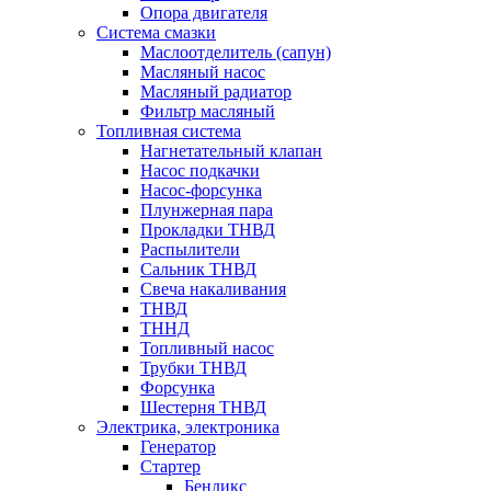
Опора двигателя
Система смазки
Маслоотделитель (сапун)
Масляный насос
Масляный радиатор
Фильтр масляный
Топливная система
Нагнетательный клапан
Насос подкачки
Насос-форсунка
Плунжерная пара
Прокладки ТНВД
Распылители
Сальник ТНВД
Свеча накаливания
ТНВД
ТННД
Топливный насос
Трубки ТНВД
Форсунка
Шестерня ТНВД
Электрика, электроника
Генератор
Стартер
Бендикс