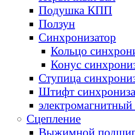
Подушка КПП
Ползун
Синхронизатор
Кольцо синхрон
Конус синхрони
Ступица синхрони
Штифт синхрониза
электромагнитный
Сцепление
Выжимной подши