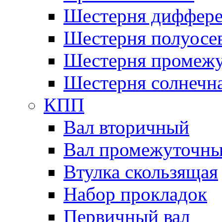
Шестерня диффере
Шестерня полуосе
Шестерня промежу
Шестерня солнечн
КПП
Вал вторичный
Вал промежуточн
Втулка скользящая
Набор прокладок
Первичный вал