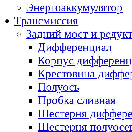
Энергоаккумулятор
Трансмиссия
Задний мост и редук
Дифференциал
Корпус дифференц
Крестовина диффе
Полуось
Пробка сливная
Шестерня диффере
Шестерня полуосе