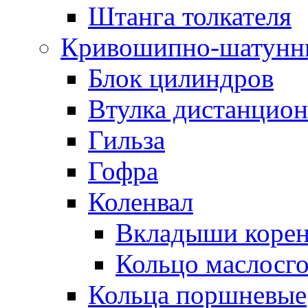
Штанга толкателя
Кривошипно-шатунн
Блок цилиндров
Втулка дистанцион
Гильза
Гофра
Коленвал
Вкладыши коре
Кольцо маслосг
Кольца поршневые