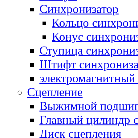
Синхронизатор
Кольцо синхрон
Конус синхрони
Ступица синхрони
Штифт синхрониза
электромагнитный
Сцепление
Выжимной подши
Главный цилиндр 
Диск сцепления