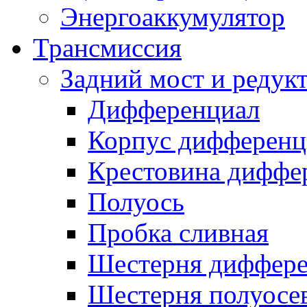
Энергоаккумулятор
Трансмиссия
Задний мост и редук
Дифференциал
Корпус дифференц
Крестовина диффе
Полуось
Пробка сливная
Шестерня диффере
Шестерня полуосе