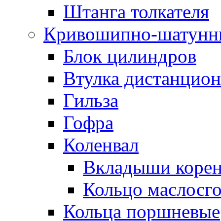
Штанга толкателя
Кривошипно-шатунн
Блок цилиндров
Втулка дистанцион
Гильза
Гофра
Коленвал
Вкладыши коре
Кольцо маслосг
Кольца поршневые