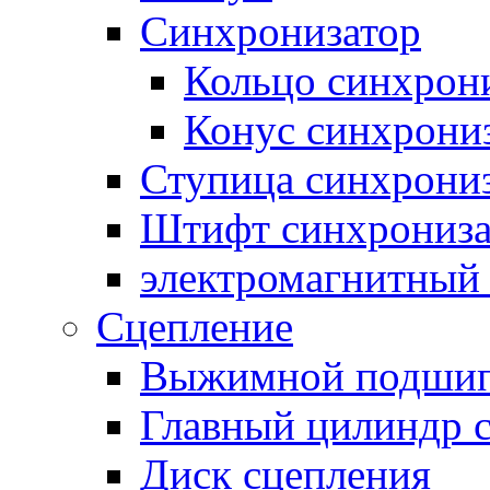
Синхронизатор
Кольцо синхрон
Конус синхрони
Ступица синхрони
Штифт синхрониза
электромагнитный
Сцепление
Выжимной подши
Главный цилиндр 
Диск сцепления