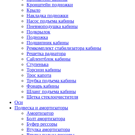
Кронштейн подножки
Крыло
Накладка подножки
Насос подъема кабины
Пневмоподушка кабины
Подкрылок
Подножка
Подшипник кабины
Ремкомплект стабилизатора кабины
Решетка радиатора
Сайлентблок кабины
Ступенька
Торсион кабины
Трос капота
Трубка подъема кабины
Фонарь кабины
Шланг подъема кабины
Щетка стеклоочистителя
Оси
Подвеска и амортизаторы
Амортизатор
Болт амортизатора
Буфер рессоры
Втулка амортизатора
Втулка пальца рессоры