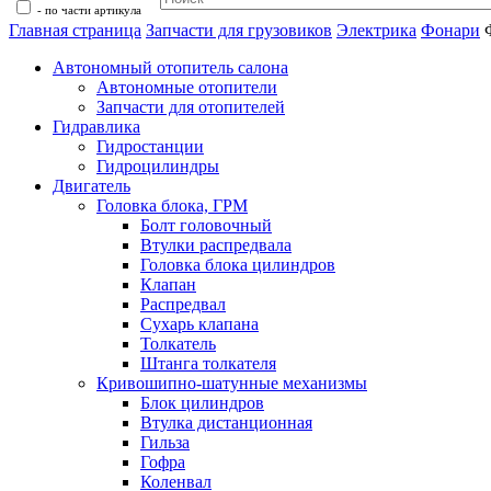
- по части артикула
Главная страница
Запчасти для грузовиков
Электрика
Фонари
Автономный отопитель салона
Автономные отопители
Запчасти для отопителей
Гидравлика
Гидростанции
Гидроцилиндры
Двигатель
Головка блока, ГРМ
Болт головочный
Втулки распредвала
Головка блока цилиндров
Клапан
Распредвал
Сухарь клапана
Толкатель
Штанга толкателя
Кривошипно-шатунные механизмы
Блок цилиндров
Втулка дистанционная
Гильза
Гофра
Коленвал