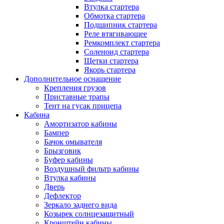
Втулка стартера
Обмотка стартера
Подшипник стартера
Реле втягивающее
Ремкомплект стартера
Соленоид стартера
Щетки стартера
Якорь стартера
Дополнительное оснащение
Крепления грузов
Приставные трапы
Тент на гусак прицепа
Кабина
Амортизатор кабины
Бампер
Бачок омывателя
Брызговик
Буфер кабины
Воздушный фильтр кабины
Втулка кабины
Дверь
Дефлектор
Зеркало заднего вида
Козырек солнцезащитный
Кронштейн кабины