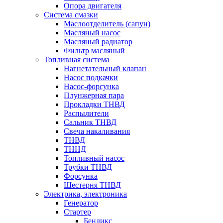
Опора двигателя
Система смазки
Маслоотделитель (сапун)
Масляный насос
Масляный радиатор
Фильтр масляный
Топливная система
Нагнетательный клапан
Насос подкачки
Насос-форсунка
Плунжерная пара
Прокладки ТНВД
Распылители
Сальник ТНВД
Свеча накаливания
ТНВД
ТННД
Топливный насос
Трубки ТНВД
Форсунка
Шестерня ТНВД
Электрика, электроника
Генератор
Стартер
Бендикс