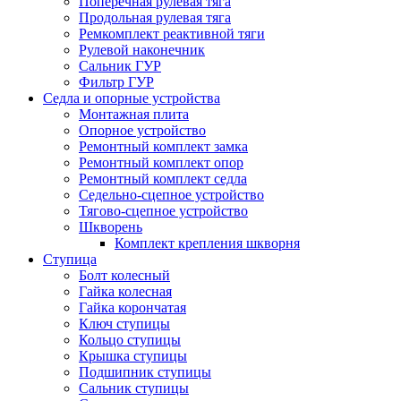
Поперечная рулевая тяга
Продольная рулевая тяга
Ремкомплект реактивной тяги
Рулевой наконечник
Сальник ГУР
Фильтр ГУР
Седла и опорные устройства
Монтажная плита
Опорное устройство
Ремонтный комплект замка
Ремонтный комплект опор
Ремонтный комплект седла
Седельно-сцепное устройство
Тягово-сцепное устройство
Шкворень
Комплект крепления шкворня
Ступица
Болт колесный
Гайка колесная
Гайка корончатая
Ключ ступицы
Кольцо ступицы
Крышка ступицы
Подшипник ступицы
Сальник ступицы