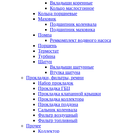
Вкладыши коренные
Кольцо маслосгонное
Кольца поршневые
Маховик
Подшипник коленвала
Подшипник маховика
Помпа
Ремкомплект водяного насоса
Поршень
Термостат
Турбина
Шатун
Вкладыши шатунные
Втулка шатуна
Прокладки, фильтры, ремни
Набор прокладок
Прокладка ГБЦ
Прокладка клапанной крышки
Прокладка коллектора
Прокладка поддона
Сальник коленвала
Фильтр воздушный
Фильтр топливный
Прочее
Коллектор