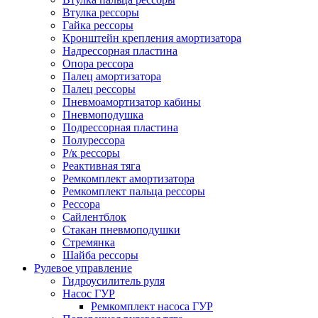
Втулка рессоры
Гайка рессоры
Кронштейн крепления амортизатора
Надрессорная пластина
Опора рессора
Палец амортизатора
Палец рессоры
Пневмоамортизатор кабины
Пневмоподушка
Подрессорная пластина
Полурессора
Р/к рессоры
Реактивная тяга
Ремкомплект амортизатора
Ремкомплект пальца рессоры
Рессора
Сайлентблок
Стакан пневмоподушки
Стремянка
Шайба рессоры
Рулевое управление
Гидроусилитель руля
Насос ГУР
Ремкомплект насоса ГУР