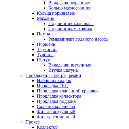
Вкладыши коренные
Кольцо маслосгонное
Кольца поршневые
Маховик
Подшипник коленвала
Подшипник маховика
Помпа
Ремкомплект водяного насоса
Поршень
Термостат
Турбина
Шатун
Вкладыши шатунные
Втулка шатуна
Прокладки, фильтры, ремни
Набор прокладок
Прокладка ГБЦ
Прокладка клапанной крышки
Прокладка коллектора
Прокладка поддона
Сальник коленвала
Фильтр воздушный
Фильтр топливный
Прочее
Коллектор