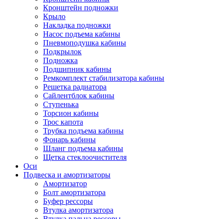
Кронштейн подножки
Крыло
Накладка подножки
Насос подъема кабины
Пневмоподушка кабины
Подкрылок
Подножка
Подшипник кабины
Ремкомплект стабилизатора кабины
Решетка радиатора
Сайлентблок кабины
Ступенька
Торсион кабины
Трос капота
Трубка подъема кабины
Фонарь кабины
Шланг подъема кабины
Щетка стеклоочистителя
Оси
Подвеска и амортизаторы
Амортизатор
Болт амортизатора
Буфер рессоры
Втулка амортизатора
Втулка пальца рессоры