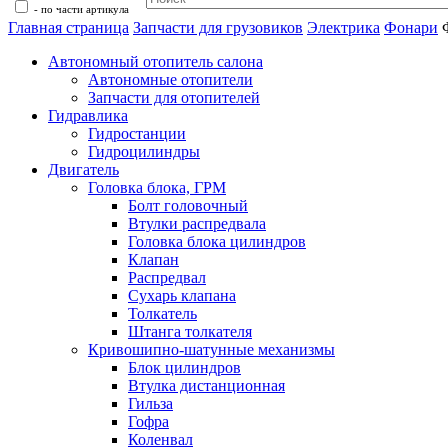
- по части артикула
Главная страница
Запчасти для грузовиков
Электрика
Фонари
Автономный отопитель салона
Автономные отопители
Запчасти для отопителей
Гидравлика
Гидростанции
Гидроцилиндры
Двигатель
Головка блока, ГРМ
Болт головочный
Втулки распредвала
Головка блока цилиндров
Клапан
Распредвал
Сухарь клапана
Толкатель
Штанга толкателя
Кривошипно-шатунные механизмы
Блок цилиндров
Втулка дистанционная
Гильза
Гофра
Коленвал