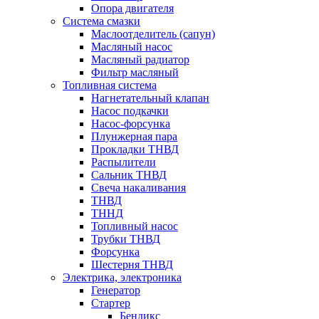
Опора двигателя
Система смазки
Маслоотделитель (сапун)
Масляный насос
Масляный радиатор
Фильтр масляный
Топливная система
Нагнетательный клапан
Насос подкачки
Насос-форсунка
Плунжерная пара
Прокладки ТНВД
Распылители
Сальник ТНВД
Свеча накаливания
ТНВД
ТННД
Топливный насос
Трубки ТНВД
Форсунка
Шестерня ТНВД
Электрика, электроника
Генератор
Стартер
Бендикс