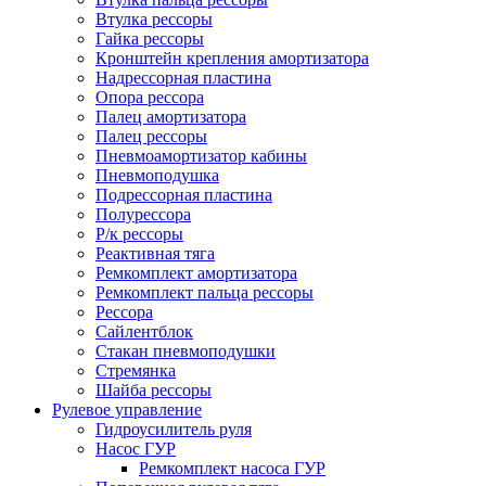
Втулка рессоры
Гайка рессоры
Кронштейн крепления амортизатора
Надрессорная пластина
Опора рессора
Палец амортизатора
Палец рессоры
Пневмоамортизатор кабины
Пневмоподушка
Подрессорная пластина
Полурессора
Р/к рессоры
Реактивная тяга
Ремкомплект амортизатора
Ремкомплект пальца рессоры
Рессора
Сайлентблок
Стакан пневмоподушки
Стремянка
Шайба рессоры
Рулевое управление
Гидроусилитель руля
Насос ГУР
Ремкомплект насоса ГУР