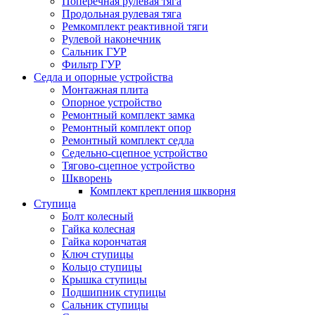
Поперечная рулевая тяга
Продольная рулевая тяга
Ремкомплект реактивной тяги
Рулевой наконечник
Сальник ГУР
Фильтр ГУР
Седла и опорные устройства
Монтажная плита
Опорное устройство
Ремонтный комплект замка
Ремонтный комплект опор
Ремонтный комплект седла
Седельно-сцепное устройство
Тягово-сцепное устройство
Шкворень
Комплект крепления шкворня
Ступица
Болт колесный
Гайка колесная
Гайка корончатая
Ключ ступицы
Кольцо ступицы
Крышка ступицы
Подшипник ступицы
Сальник ступицы