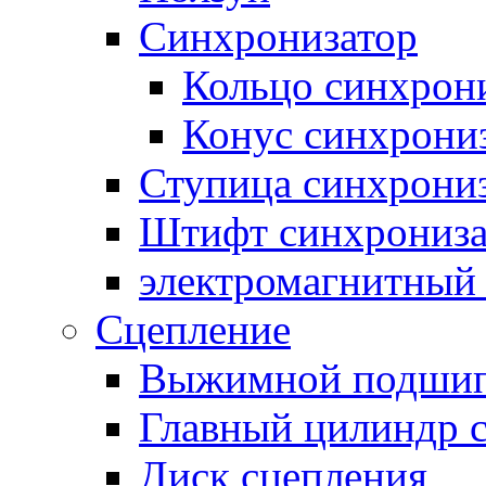
Синхронизатор
Кольцо синхрон
Конус синхрони
Ступица синхрони
Штифт синхрониза
электромагнитный
Сцепление
Выжимной подши
Главный цилиндр 
Диск сцепления