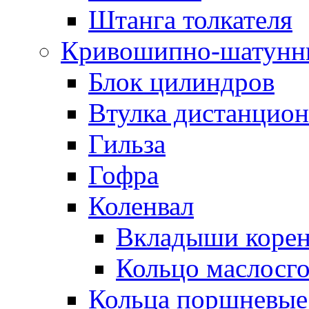
Штанга толкателя
Кривошипно-шатунн
Блок цилиндров
Втулка дистанцион
Гильза
Гофра
Коленвал
Вкладыши коре
Кольцо маслосг
Кольца поршневые