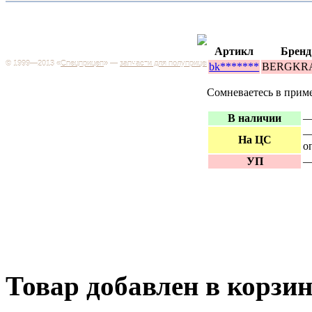
Каталог
+7 (499) 346-03-17
Москва
Артикл
Бренд
© 1999—2013 «
Спецприцеп
» —
запчасти для полуприцепов
bk*******
BERGKR
Запчас
Система менеджмента качества сертифицирована на
грузов
соответствие требованиям ГОСТ Р ИСО 9001-2001
Сомневаетесь в прим
Регистрационный № РОСС RU.ИС06.К00106
Запрос
В наличии
—
Добро пожаловать на наш интернет-магазин! Мы предлагаем
широкий ассортимент запчастей к полуприцепам и
Произв
—
грузовикам, прицепам и тралам по адекватным ценам.
На ЦС
о
Покупая у нас, вы можете быть уверены в качестве - ведь мы
работаем только с крупными и проверенными
Полуп
УП
—
производителями.
Баки
Товар добавлен в корзи