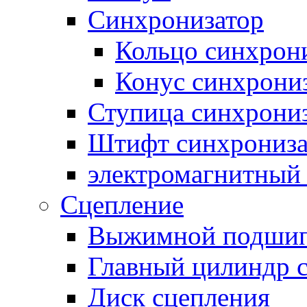
Синхронизатор
Кольцо синхрон
Конус синхрони
Ступица синхрони
Штифт синхрониза
электромагнитный
Сцепление
Выжимной подши
Главный цилиндр 
Диск сцепления