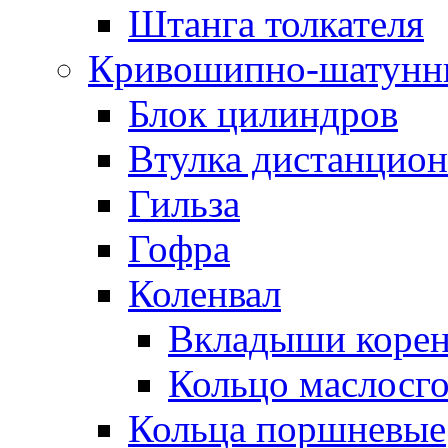
Штанга толкателя
Кривошипно-шатунн
Блок цилиндров
Втулка дистанцион
Гильза
Гофра
Коленвал
Вкладыши коре
Кольцо маслосг
Кольца поршневые