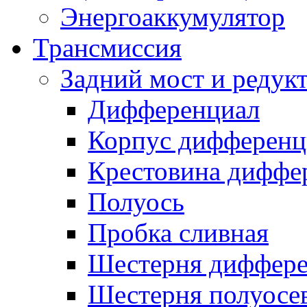
Энергоаккумулятор
Трансмиссия
Задний мост и редук
Дифференциал
Корпус дифференц
Крестовина диффе
Полуось
Пробка сливная
Шестерня диффере
Шестерня полуосе