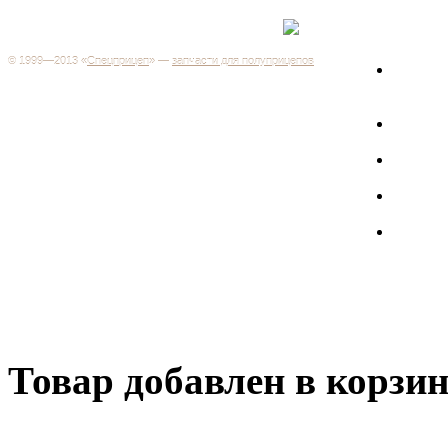
Каталог
+7 (499) 346-03-17
Москва
© 1999—2013 «
Спецприцеп
» —
запчасти для полуприцепов
Запчас
Система менеджмента качества сертифицирована на
грузов
соответствие требованиям ГОСТ Р ИСО 9001-2001
Регистрационный № РОСС RU.ИС06.К00106
Запрос
Добро пожаловать на наш интернет-магазин! Мы предлагаем
широкий ассортимент запчастей к полуприцепам и
Произв
грузовикам, прицепам и тралам по адекватным ценам.
Покупая у нас, вы можете быть уверены в качестве - ведь мы
работаем только с крупными и проверенными
Полуп
производителями.
Баки
Товар добавлен в корзи