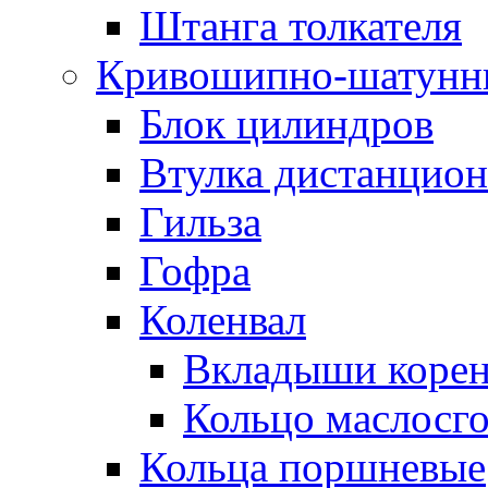
Штанга толкателя
Кривошипно-шатунн
Блок цилиндров
Втулка дистанцион
Гильза
Гофра
Коленвал
Вкладыши коре
Кольцо маслосг
Кольца поршневые