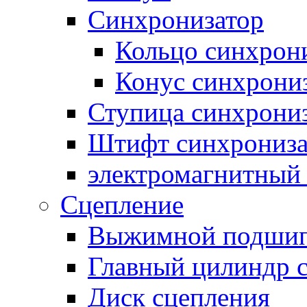
Синхронизатор
Кольцо синхрон
Конус синхрони
Ступица синхрони
Штифт синхрониза
электромагнитный
Сцепление
Выжимной подши
Главный цилиндр 
Диск сцепления