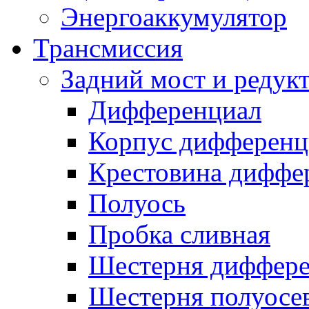
Энергоаккумулятор
Трансмиссия
Задний мост и редук
Дифференциал
Корпус дифференц
Крестовина диффе
Полуось
Пробка сливная
Шестерня диффере
Шестерня полуосе