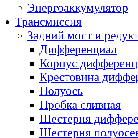
Энергоаккумулятор
Трансмиссия
Задний мост и редук
Дифференциал
Корпус дифференц
Крестовина диффе
Полуось
Пробка сливная
Шестерня диффере
Шестерня полуосе