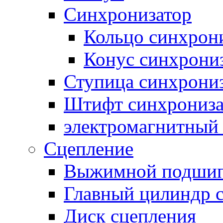
Синхронизатор
Кольцо синхрон
Конус синхрони
Ступица синхрони
Штифт синхрониза
электромагнитный
Сцепление
Выжимной подши
Главный цилиндр 
Диск сцепления