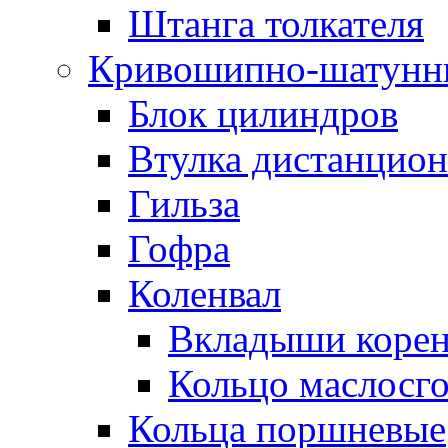
Штанга толкателя
Кривошипно-шатунн
Блок цилиндров
Втулка дистанцион
Гильза
Гофра
Коленвал
Вкладыши коре
Кольцо маслосг
Кольца поршневые