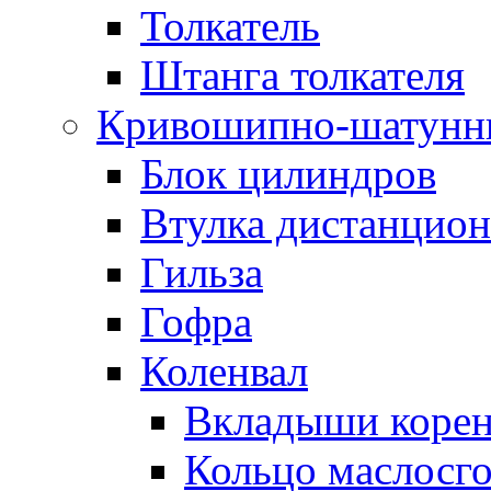
Толкатель
Штанга толкателя
Кривошипно-шатунн
Блок цилиндров
Втулка дистанцион
Гильза
Гофра
Коленвал
Вкладыши коре
Кольцо маслосг