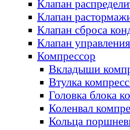
Клапан распредел
Клапан растормаж
Клапан сброса кон
Клапан управлени
Компрессор
Вкладыши компр
Втулка компресс
Головка блока к
Коленвал компр
Кольца поршнев