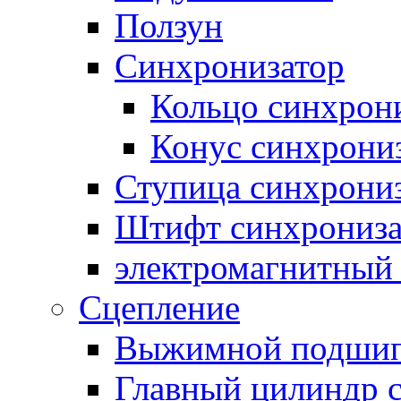
Ползун
Синхронизатор
Кольцо синхрон
Конус синхрони
Ступица синхрони
Штифт синхрониза
электромагнитный
Сцепление
Выжимной подши
Главный цилиндр 