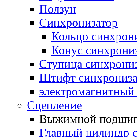
Ползун
Синхронизатор
Кольцо синхрон
Конус синхрони
Ступица синхрони
Штифт синхрониза
электромагнитный
Сцепление
Выжимной подши
Главный цилиндр 