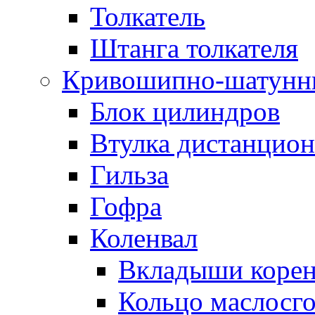
Толкатель
Штанга толкателя
Кривошипно-шатунн
Блок цилиндров
Втулка дистанцион
Гильза
Гофра
Коленвал
Вкладыши коре
Кольцо маслосг