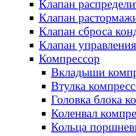
Клапан распредел
Клапан растормаж
Клапан сброса кон
Клапан управлени
Компрессор
Вкладыши компр
Втулка компресс
Головка блока к
Коленвал компр
Кольца поршнев