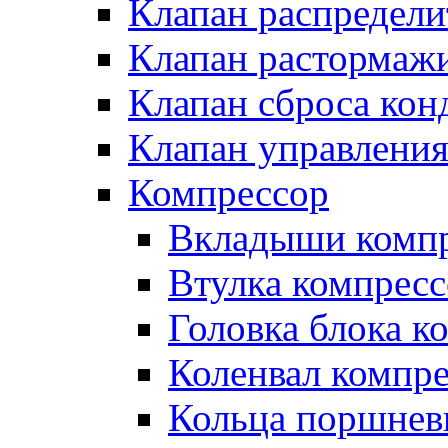
Клапан распредел
Клапан растормаж
Клапан сброса кон
Клапан управлени
Компрессор
Вкладыши компр
Втулка компресс
Головка блока к
Коленвал компр
Кольца поршнев