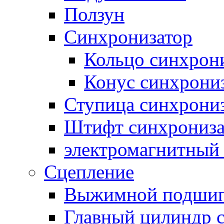
Ползун
Синхронизатор
Кольцо синхрон
Конус синхрони
Ступица синхрони
Штифт синхрониза
электромагнитный
Сцепление
Выжимной подши
Главный цилиндр 