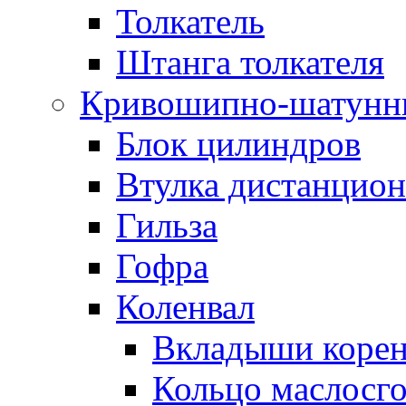
Толкатель
Штанга толкателя
Кривошипно-шатунн
Блок цилиндров
Втулка дистанцион
Гильза
Гофра
Коленвал
Вкладыши коре
Кольцо маслосг