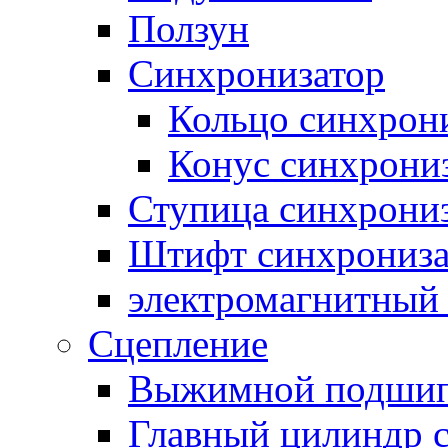
Ползун
Синхронизатор
Кольцо синхрон
Конус синхрони
Ступица синхрони
Штифт синхрониза
электромагнитный
Сцепление
Выжимной подши
Главный цилиндр 