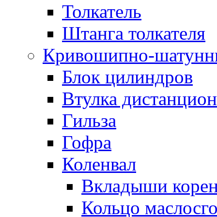
Толкатель
Штанга толкателя
Кривошипно-шатунн
Блок цилиндров
Втулка дистанцион
Гильза
Гофра
Коленвал
Вкладыши коре
Кольцо маслосг