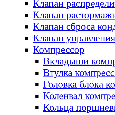
Клапан распредел
Клапан растормаж
Клапан сброса кон
Клапан управлени
Компрессор
Вкладыши компр
Втулка компресс
Головка блока к
Коленвал компр
Кольца поршнев