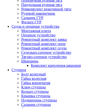
Поперечная рулевая тяга
Продольная рулевая тяга
Ремкомплект реактивной тяги
Рулевой наконечник
Сальник ГУР
Фильтр ГУР
Седла и опорные устройства
Монтажная плита
Опорное устройство
Ремонтный комплект замка
Ремонтный комплект опор
Ремонтный комплект седла
Седельно-сцепное устройство
Тягово-сцепное устройство
Шкворень
Комплект крепления шкворня
Ступица
Болт колесный
Гайка колесная
Гайка корончатая
Ключ ступицы
Кольцо ступицы
Крышка ступицы
Подшипник ступицы
Сальник ступицы