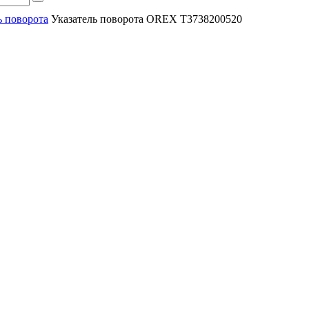
ь поворота
Указатель поворота OREX T3738200520