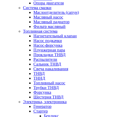
Опора двигателя
Система смазки
Маслоотделитель (сапун)
Масляный насос
Масляный радиатор
Фильтр масляный
Топливная система
Нагнетательный клапан
Насос подкачки
Насос-форсунка
Плунжерная пара
Прокладки ТНВД
Распылители
Сальник ТНВД
Свеча накаливания
ТНВД
ТННД
Топливный насос
Трубки ТНВД
Форсунка
Шестерня ТНВД
Электрика, электроника
Генератор
Стартер
Бендикс