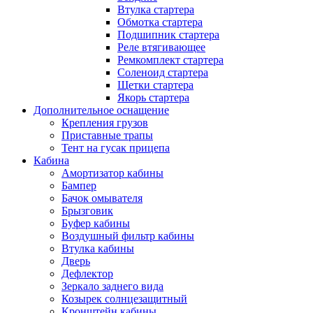
Втулка стартера
Обмотка стартера
Подшипник стартера
Реле втягивающее
Ремкомплект стартера
Соленоид стартера
Щетки стартера
Якорь стартера
Дополнительное оснащение
Крепления грузов
Приставные трапы
Тент на гусак прицепа
Кабина
Амортизатор кабины
Бампер
Бачок омывателя
Брызговик
Буфер кабины
Воздушный фильтр кабины
Втулка кабины
Дверь
Дефлектор
Зеркало заднего вида
Козырек солнцезащитный
Кронштейн кабины