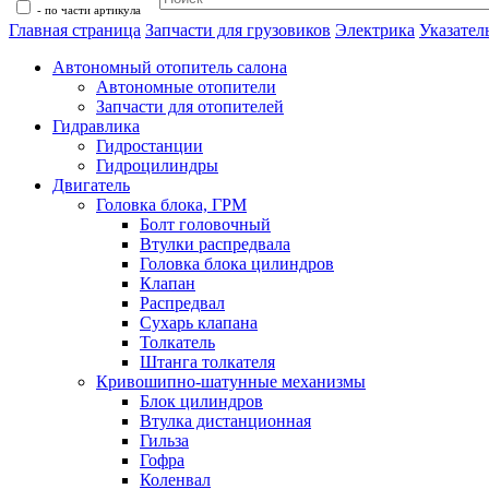
- по части артикула
Главная страница
Запчасти для грузовиков
Электрика
Указател
Автономный отопитель салона
Автономные отопители
Запчасти для отопителей
Гидравлика
Гидростанции
Гидроцилиндры
Двигатель
Головка блока, ГРМ
Болт головочный
Втулки распредвала
Головка блока цилиндров
Клапан
Распредвал
Сухарь клапана
Толкатель
Штанга толкателя
Кривошипно-шатунные механизмы
Блок цилиндров
Втулка дистанционная
Гильза
Гофра
Коленвал