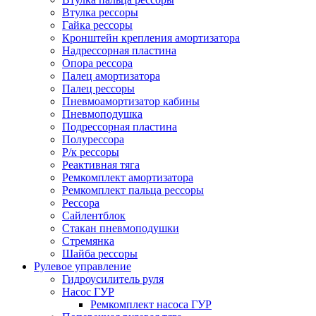
Втулка рессоры
Гайка рессоры
Кронштейн крепления амортизатора
Надрессорная пластина
Опора рессора
Палец амортизатора
Палец рессоры
Пневмоамортизатор кабины
Пневмоподушка
Подрессорная пластина
Полурессора
Р/к рессоры
Реактивная тяга
Ремкомплект амортизатора
Ремкомплект пальца рессоры
Рессора
Сайлентблок
Стакан пневмоподушки
Стремянка
Шайба рессоры
Рулевое управление
Гидроусилитель руля
Насос ГУР
Ремкомплект насоса ГУР