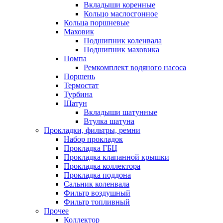
Вкладыши коренные
Кольцо маслосгонное
Кольца поршневые
Маховик
Подшипник коленвала
Подшипник маховика
Помпа
Ремкомплект водяного насоса
Поршень
Термостат
Турбина
Шатун
Вкладыши шатунные
Втулка шатуна
Прокладки, фильтры, ремни
Набор прокладок
Прокладка ГБЦ
Прокладка клапанной крышки
Прокладка коллектора
Прокладка поддона
Сальник коленвала
Фильтр воздушный
Фильтр топливный
Прочее
Коллектор