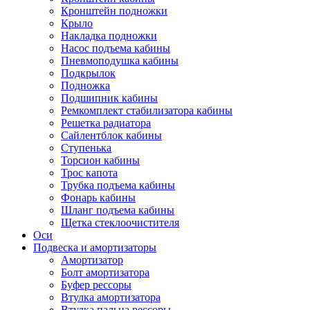
Кронштейн подножки
Крыло
Накладка подножки
Насос подъема кабины
Пневмоподушка кабины
Подкрылок
Подножка
Подшипник кабины
Ремкомплект стабилизатора кабины
Решетка радиатора
Сайлентблок кабины
Ступенька
Торсион кабины
Трос капота
Трубка подъема кабины
Фонарь кабины
Шланг подъема кабины
Щетка стеклоочистителя
Оси
Подвеска и амортизаторы
Амортизатор
Болт амортизатора
Буфер рессоры
Втулка амортизатора
Втулка пальца рессоры