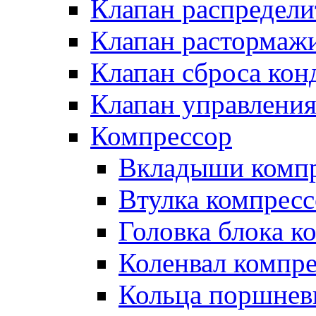
Клапан распредел
Клапан растормаж
Клапан сброса кон
Клапан управлени
Компрессор
Вкладыши компр
Втулка компресс
Головка блока к
Коленвал компр
Кольца поршнев