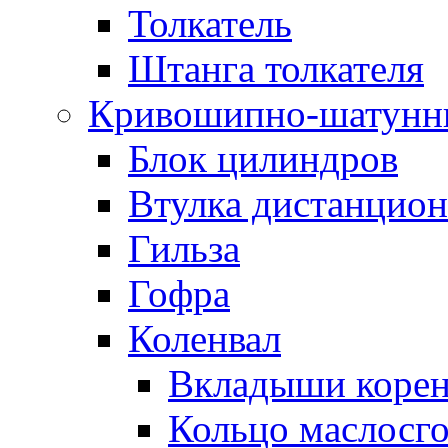
Толкатель
Штанга толкателя
Кривошипно-шатунн
Блок цилиндров
Втулка дистанцион
Гильза
Гофра
Коленвал
Вкладыши коре
Кольцо маслосг