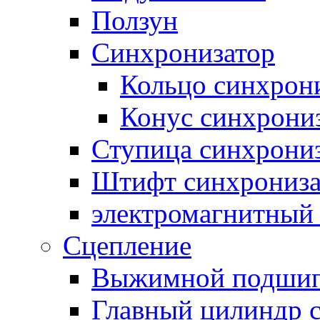
Ползун
Синхронизатор
Кольцо синхрон
Конус синхрони
Ступица синхрони
Штифт синхрониза
электромагнитный
Сцепление
Выжимной подши
Главный цилиндр 