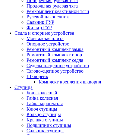
Поперечная рулевая тяга
Продольная рулевая тяга
Ремкомплект реактивной тяги
Рулевой наконечник
Сальник ГУР
Фильтр ГУР
Седла и опорные устройства
Монтажная плита
Опорное устройство
Ремонтный комплект замка
Ремонтный комплект опор
Ремонтный комплект седла
Седельно-сцепное устройство
Тягово-сцепное устройство
Шкворень
Комплект крепления шкворня
Ступица
Болт колесный
Гайка колесная
Гайка корончатая
Ключ ступицы
Кольцо ступицы
Крышка ступицы
Подшипник ступицы
Сальник ступицы