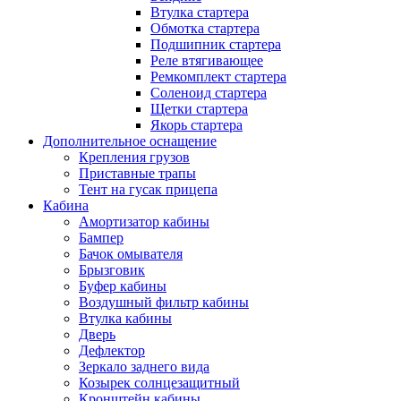
Втулка стартера
Обмотка стартера
Подшипник стартера
Реле втягивающее
Ремкомплект стартера
Соленоид стартера
Щетки стартера
Якорь стартера
Дополнительное оснащение
Крепления грузов
Приставные трапы
Тент на гусак прицепа
Кабина
Амортизатор кабины
Бампер
Бачок омывателя
Брызговик
Буфер кабины
Воздушный фильтр кабины
Втулка кабины
Дверь
Дефлектор
Зеркало заднего вида
Козырек солнцезащитный
Кронштейн кабины