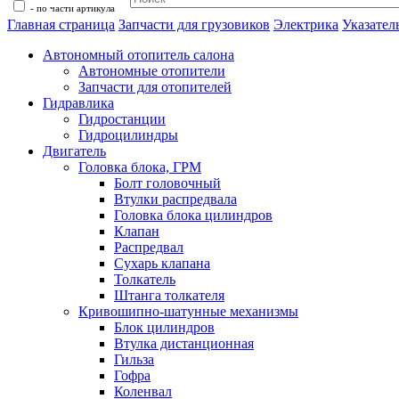
- по части артикула
Главная страница
Запчасти для грузовиков
Электрика
Указател
Автономный отопитель салона
Автономные отопители
Запчасти для отопителей
Гидравлика
Гидростанции
Гидроцилиндры
Двигатель
Головка блока, ГРМ
Болт головочный
Втулки распредвала
Головка блока цилиндров
Клапан
Распредвал
Сухарь клапана
Толкатель
Штанга толкателя
Кривошипно-шатунные механизмы
Блок цилиндров
Втулка дистанционная
Гильза
Гофра
Коленвал