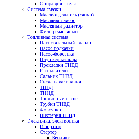
Опора двигателя
Система смазки
Маслоотделитель (сапун)
Масляный насос
Масляный радиатор
Фильтр масляный
Топливная система
Нагнетательный клапан
Насос подкачки
Насос-форсунка
Плунжерная пара
Прокладки ТНВД
Распылители
Сальник ТНВД
Свеча накаливания
ТНВД
ТННД
Топливный насос
Трубки ТНВД
Форсунка
Шестерня ТНВД
Электрика, электроника
Генератор
Стартер
Бендикс