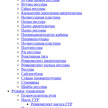
Втулка рессоры
Гайка рессоры
Кронштейн крепления амортизатора
Надрессорная пластина
Опора рессора
Палец амортизатора
Палец рессоры
Пневмоамортизатор кабины
Пневмоподушка
Подрессорная пластина
Полурессора
Р/к рессоры
Реактивная тяга
Ремкомплект амортизатора
Ремкомплект пальца рессоры
Рессора
Сайлентблок
Стакан пневмоподушки
Стремянка
Шайба рессоры
Рулевое управление
Гидроусилитель руля
Насос ГУР
Ремкомплект насоса ГУР