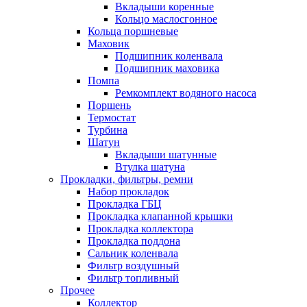
Вкладыши коренные
Кольцо маслосгонное
Кольца поршневые
Маховик
Подшипник коленвала
Подшипник маховика
Помпа
Ремкомплект водяного насоса
Поршень
Термостат
Турбина
Шатун
Вкладыши шатунные
Втулка шатуна
Прокладки, фильтры, ремни
Набор прокладок
Прокладка ГБЦ
Прокладка клапанной крышки
Прокладка коллектора
Прокладка поддона
Сальник коленвала
Фильтр воздушный
Фильтр топливный
Прочее
Коллектор