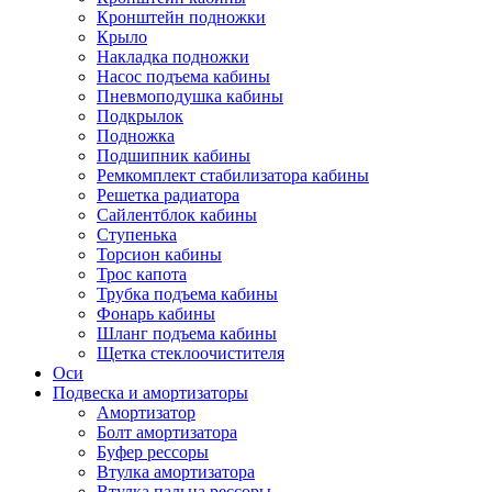
Кронштейн подножки
Крыло
Накладка подножки
Насос подъема кабины
Пневмоподушка кабины
Подкрылок
Подножка
Подшипник кабины
Ремкомплект стабилизатора кабины
Решетка радиатора
Сайлентблок кабины
Ступенька
Торсион кабины
Трос капота
Трубка подъема кабины
Фонарь кабины
Шланг подъема кабины
Щетка стеклоочистителя
Оси
Подвеска и амортизаторы
Амортизатор
Болт амортизатора
Буфер рессоры
Втулка амортизатора
Втулка пальца рессоры