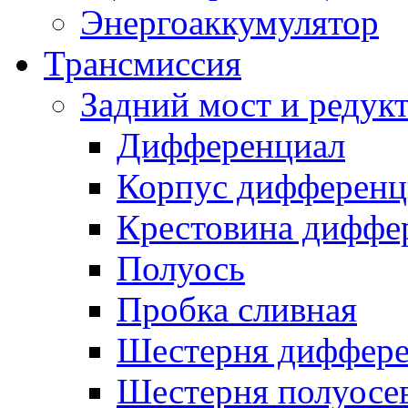
Энергоаккумулятор
Трансмиссия
Задний мост и редук
Дифференциал
Корпус дифференц
Крестовина диффе
Полуось
Пробка сливная
Шестерня диффере
Шестерня полуосе