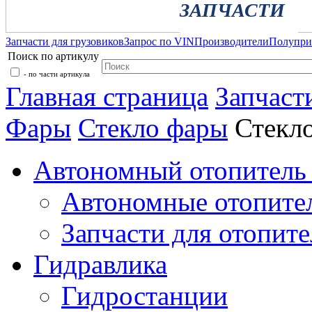
ЗАПЧАСТИ
Запчасти для грузовиков
Запрос по VIN
Производители
Полупр
Поиск по артикулу
- по части артикула
Главная страница
Запчаст
Фары
Стекло фары
Стекл
Автономный отопитель 
Автономные отопите
Запчасти для отопите
Гидравлика
Гидростанции