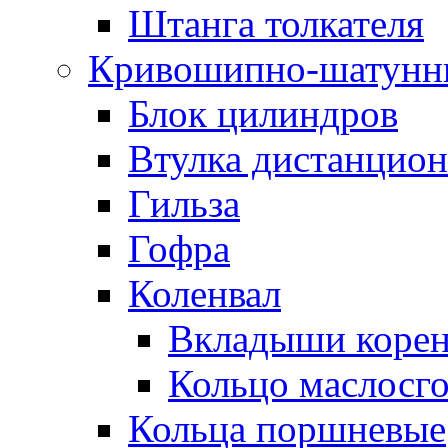
Штанга толкателя
Кривошипно-шатунн
Блок цилиндров
Втулка дистанцион
Гильза
Гофра
Коленвал
Вкладыши коре
Кольцо маслосг
Кольца поршневые