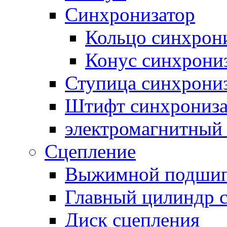
Синхронизатор
Кольцо синхрон
Конус синхрони
Ступица синхрони
Штифт синхрониза
электромагнитный
Сцепление
Выжимной подши
Главный цилиндр 
Диск сцепления