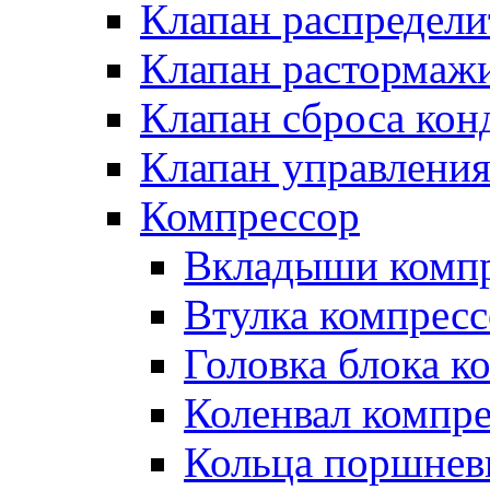
Клапан распредел
Клапан растормаж
Клапан сброса кон
Клапан управлени
Компрессор
Вкладыши компр
Втулка компресс
Головка блока к
Коленвал компр
Кольца поршнев