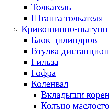
Толкатель
Штанга толкателя
Кривошипно-шатунн
Блок цилиндров
Втулка дистанцион
Гильза
Гофра
Коленвал
Вкладыши коре
Кольцо маслосг