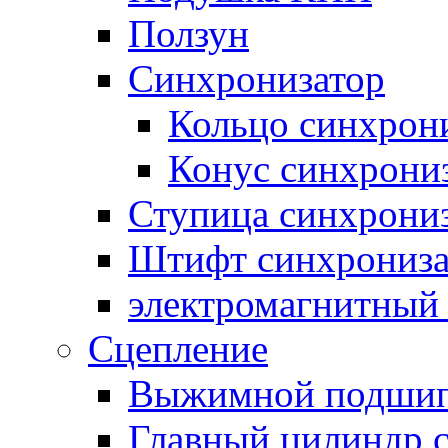
Ползун
Синхронизатор
Кольцо синхрон
Конус синхрони
Ступица синхрони
Штифт синхрониза
электромагнитный
Сцепление
Выжимной подши
Главный цилиндр 