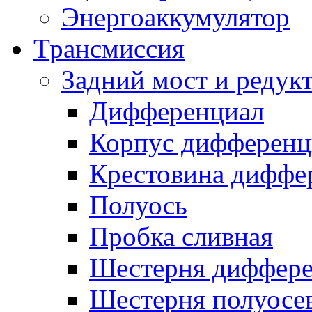
Энергоаккумулятор
Трансмиссия
Задний мост и редук
Дифференциал
Корпус дифференц
Крестовина диффе
Полуось
Пробка сливная
Шестерня диффере
Шестерня полуосе