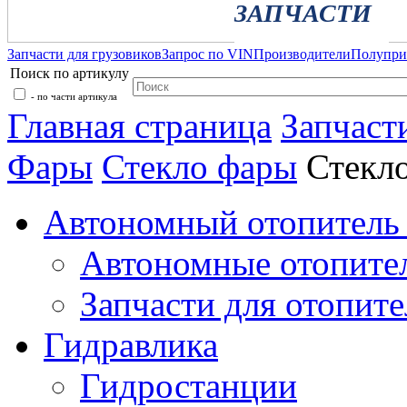
ЗАПЧАСТИ
Запчасти для грузовиков
Запрос по VIN
Производители
Полупр
Поиск по артикулу
- по части артикула
Главная страница
Запчаст
Фары
Стекло фары
Стекл
Автономный отопитель 
Автономные отопите
Запчасти для отопите
Гидравлика
Гидростанции