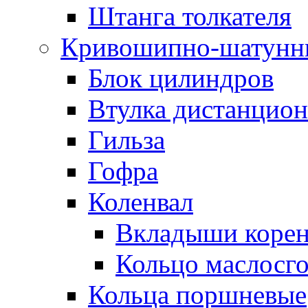
Штанга толкателя
Кривошипно-шатунн
Блок цилиндров
Втулка дистанцион
Гильза
Гофра
Коленвал
Вкладыши коре
Кольцо маслосг
Кольца поршневые