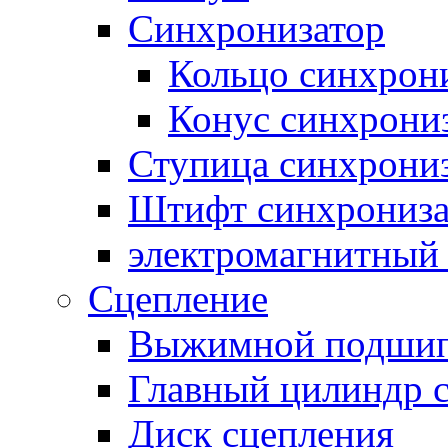
Синхронизатор
Кольцо синхрон
Конус синхрони
Ступица синхрони
Штифт синхрониза
электромагнитный
Сцепление
Выжимной подши
Главный цилиндр 
Диск сцепления