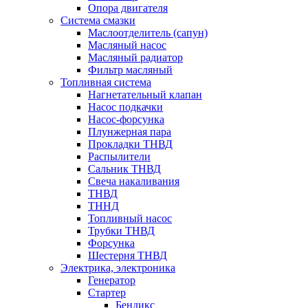
Опора двигателя
Система смазки
Маслоотделитель (сапун)
Масляный насос
Масляный радиатор
Фильтр масляный
Топливная система
Нагнетательный клапан
Насос подкачки
Насос-форсунка
Плунжерная пара
Прокладки ТНВД
Распылители
Сальник ТНВД
Свеча накаливания
ТНВД
ТННД
Топливный насос
Трубки ТНВД
Форсунка
Шестерня ТНВД
Электрика, электроника
Генератор
Стартер
Бендикс