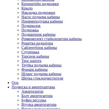
Кронштейн подножки
Крыло
Накладка подножки
Насос подъема кабины
Пневмоподушка кабины
Подкрылок
Подножка
Подшипник кабины
Ремкомплект стабилизатора кабины
Решетка радиатора
Сайлентблок кабины
Ступенька
Торсион кабины
Трос капота
Трубка подъема кабины
Фонарь кабины
Шланг подъема кабины
Щетка стеклоочистителя
Оси
Подвеска и амортизаторы
Амортизатор
Болт амортизатора
Буфер рессоры
Втулка амортизатора
Втулка пальца рессоры