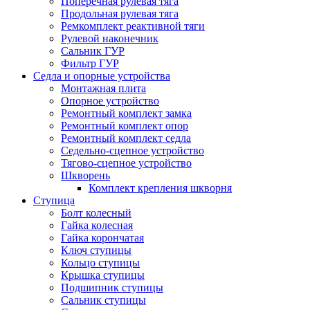
Поперечная рулевая тяга
Продольная рулевая тяга
Ремкомплект реактивной тяги
Рулевой наконечник
Сальник ГУР
Фильтр ГУР
Седла и опорные устройства
Монтажная плита
Опорное устройство
Ремонтный комплект замка
Ремонтный комплект опор
Ремонтный комплект седла
Седельно-сцепное устройство
Тягово-сцепное устройство
Шкворень
Комплект крепления шкворня
Ступица
Болт колесный
Гайка колесная
Гайка корончатая
Ключ ступицы
Кольцо ступицы
Крышка ступицы
Подшипник ступицы
Сальник ступицы