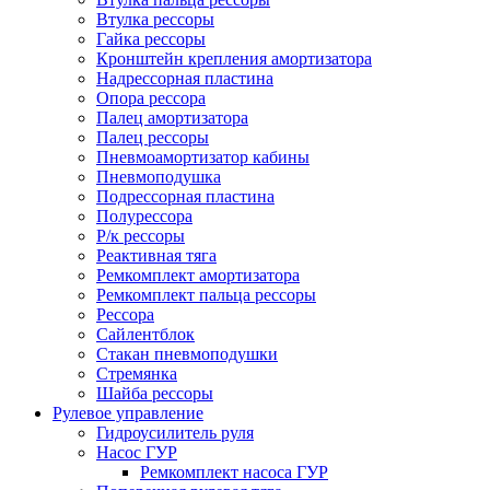
Втулка рессоры
Гайка рессоры
Кронштейн крепления амортизатора
Надрессорная пластина
Опора рессора
Палец амортизатора
Палец рессоры
Пневмоамортизатор кабины
Пневмоподушка
Подрессорная пластина
Полурессора
Р/к рессоры
Реактивная тяга
Ремкомплект амортизатора
Ремкомплект пальца рессоры
Рессора
Сайлентблок
Стакан пневмоподушки
Стремянка
Шайба рессоры
Рулевое управление
Гидроусилитель руля
Насос ГУР
Ремкомплект насоса ГУР