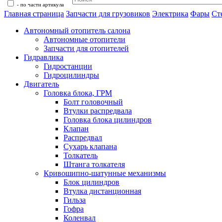
- по части артикула
Главная страница
Запчасти для грузовиков
Электрика
Фары
Ст
Автономный отопитель салона
Автономные отопители
Запчасти для отопителей
Гидравлика
Гидростанции
Гидроцилиндры
Двигатель
Головка блока, ГРМ
Болт головочный
Втулки распредвала
Головка блока цилиндров
Клапан
Распредвал
Сухарь клапана
Толкатель
Штанга толкателя
Кривошипно-шатунные механизмы
Блок цилиндров
Втулка дистанционная
Гильза
Гофра
Коленвал