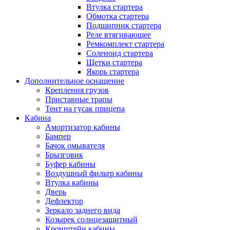
Втулка стартера
Обмотка стартера
Подшипник стартера
Реле втягивающее
Ремкомплект стартера
Соленоид стартера
Щетки стартера
Якорь стартера
Дополнительное оснащение
Крепления грузов
Приставные трапы
Тент на гусак прицепа
Кабина
Амортизатор кабины
Бампер
Бачок омывателя
Брызговик
Буфер кабины
Воздушный фильтр кабины
Втулка кабины
Дверь
Дефлектор
Зеркало заднего вида
Козырек солнцезащитный
Кронштейн кабины