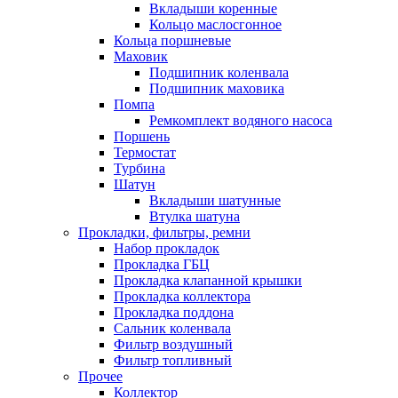
Вкладыши коренные
Кольцо маслосгонное
Кольца поршневые
Маховик
Подшипник коленвала
Подшипник маховика
Помпа
Ремкомплект водяного насоса
Поршень
Термостат
Турбина
Шатун
Вкладыши шатунные
Втулка шатуна
Прокладки, фильтры, ремни
Набор прокладок
Прокладка ГБЦ
Прокладка клапанной крышки
Прокладка коллектора
Прокладка поддона
Сальник коленвала
Фильтр воздушный
Фильтр топливный
Прочее
Коллектор