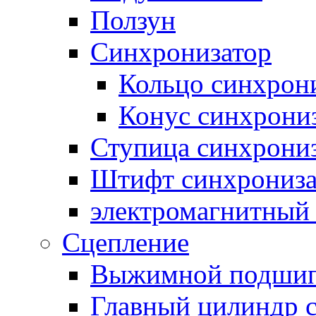
Ползун
Синхронизатор
Кольцо синхрон
Конус синхрони
Ступица синхрони
Штифт синхрониза
электромагнитный
Сцепление
Выжимной подши
Главный цилиндр 