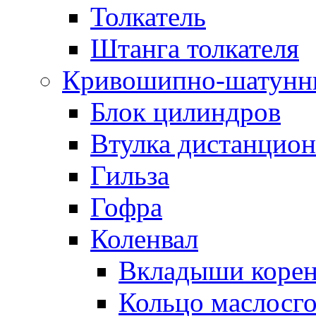
Толкатель
Штанга толкателя
Кривошипно-шатунн
Блок цилиндров
Втулка дистанцион
Гильза
Гофра
Коленвал
Вкладыши коре
Кольцо маслосг