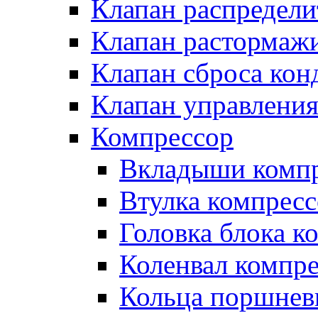
Клапан распредел
Клапан растормаж
Клапан сброса кон
Клапан управлени
Компрессор
Вкладыши компр
Втулка компресс
Головка блока к
Коленвал компр
Кольца поршнев