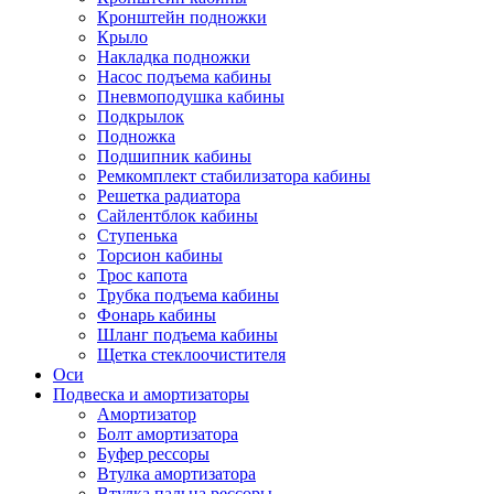
Кронштейн подножки
Крыло
Накладка подножки
Насос подъема кабины
Пневмоподушка кабины
Подкрылок
Подножка
Подшипник кабины
Ремкомплект стабилизатора кабины
Решетка радиатора
Сайлентблок кабины
Ступенька
Торсион кабины
Трос капота
Трубка подъема кабины
Фонарь кабины
Шланг подъема кабины
Щетка стеклоочистителя
Оси
Подвеска и амортизаторы
Амортизатор
Болт амортизатора
Буфер рессоры
Втулка амортизатора
Втулка пальца рессоры