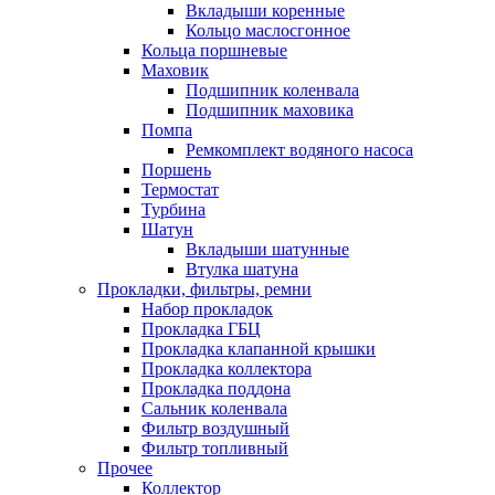
Вкладыши коренные
Кольцо маслосгонное
Кольца поршневые
Маховик
Подшипник коленвала
Подшипник маховика
Помпа
Ремкомплект водяного насоса
Поршень
Термостат
Турбина
Шатун
Вкладыши шатунные
Втулка шатуна
Прокладки, фильтры, ремни
Набор прокладок
Прокладка ГБЦ
Прокладка клапанной крышки
Прокладка коллектора
Прокладка поддона
Сальник коленвала
Фильтр воздушный
Фильтр топливный
Прочее
Коллектор