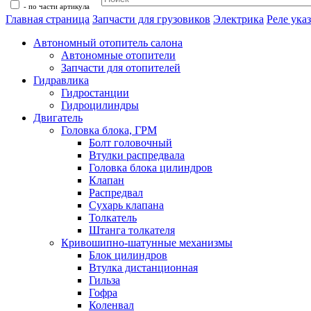
- по части артикула
Главная страница
Запчасти для грузовиков
Электрика
Реле ука
Автономный отопитель салона
Автономные отопители
Запчасти для отопителей
Гидравлика
Гидростанции
Гидроцилиндры
Двигатель
Головка блока, ГРМ
Болт головочный
Втулки распредвала
Головка блока цилиндров
Клапан
Распредвал
Сухарь клапана
Толкатель
Штанга толкателя
Кривошипно-шатунные механизмы
Блок цилиндров
Втулка дистанционная
Гильза
Гофра
Коленвал