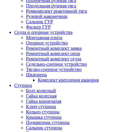
Поперечная рулевая тяга
Продольная рулевая тяга
Ремкомплект реактивной тяги
Рулевой наконечник
Сальник ГУР
Фильтр ГУР
Седла и опорные устройства
Монтажная плита
Опорное устройство
Ремонтный комплект замка
Ремонтный комплект опор
Ремонтный комплект седла
Седельно-сцепное устройство
Тягово-сцепное устройство
Шкворень
Комплект крепления шкворня
Ступица
Болт колесный
Гайка колесная
Гайка корончатая
Ключ ступицы
Кольцо ступицы
Крышка ступицы
Подшипник ступицы
Сальник ступицы