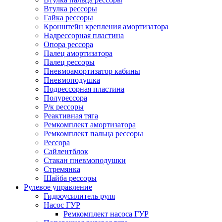
Втулка рессоры
Гайка рессоры
Кронштейн крепления амортизатора
Надрессорная пластина
Опора рессора
Палец амортизатора
Палец рессоры
Пневмоамортизатор кабины
Пневмоподушка
Подрессорная пластина
Полурессора
Р/к рессоры
Реактивная тяга
Ремкомплект амортизатора
Ремкомплект пальца рессоры
Рессора
Сайлентблок
Стакан пневмоподушки
Стремянка
Шайба рессоры
Рулевое управление
Гидроусилитель руля
Насос ГУР
Ремкомплект насоса ГУР