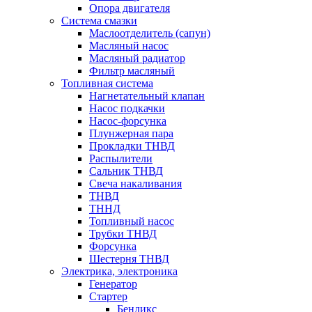
Опора двигателя
Система смазки
Маслоотделитель (сапун)
Масляный насос
Масляный радиатор
Фильтр масляный
Топливная система
Нагнетательный клапан
Насос подкачки
Насос-форсунка
Плунжерная пара
Прокладки ТНВД
Распылители
Сальник ТНВД
Свеча накаливания
ТНВД
ТННД
Топливный насос
Трубки ТНВД
Форсунка
Шестерня ТНВД
Электрика, электроника
Генератор
Стартер
Бендикс