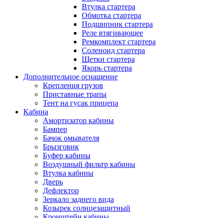
Втулка стартера
Обмотка стартера
Подшипник стартера
Реле втягивающее
Ремкомплект стартера
Соленоид стартера
Щетки стартера
Якорь стартера
Дополнительное оснащение
Крепления грузов
Приставные трапы
Тент на гусак прицепа
Кабина
Амортизатор кабины
Бампер
Бачок омывателя
Брызговик
Буфер кабины
Воздушный фильтр кабины
Втулка кабины
Дверь
Дефлектор
Зеркало заднего вида
Козырек солнцезащитный
Кронштейн кабины