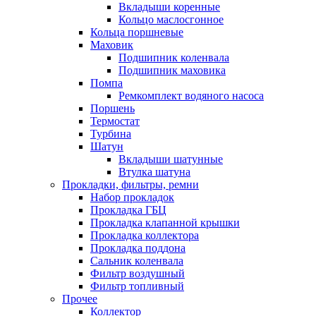
Вкладыши коренные
Кольцо маслосгонное
Кольца поршневые
Маховик
Подшипник коленвала
Подшипник маховика
Помпа
Ремкомплект водяного насоса
Поршень
Термостат
Турбина
Шатун
Вкладыши шатунные
Втулка шатуна
Прокладки, фильтры, ремни
Набор прокладок
Прокладка ГБЦ
Прокладка клапанной крышки
Прокладка коллектора
Прокладка поддона
Сальник коленвала
Фильтр воздушный
Фильтр топливный
Прочее
Коллектор