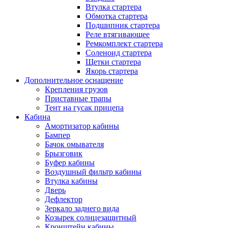
Втулка стартера
Обмотка стартера
Подшипник стартера
Реле втягивающее
Ремкомплект стартера
Соленоид стартера
Щетки стартера
Якорь стартера
Дополнительное оснащение
Крепления грузов
Приставные трапы
Тент на гусак прицепа
Кабина
Амортизатор кабины
Бампер
Бачок омывателя
Брызговик
Буфер кабины
Воздушный фильтр кабины
Втулка кабины
Дверь
Дефлектор
Зеркало заднего вида
Козырек солнцезащитный
Кронштейн кабины