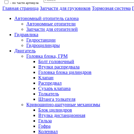
- по части артикула
Главная страница
Запчасти для грузовиков
Тормозная система
Автономный отопитель салона
Автономные отопители
Запчасти для отопителей
Гидравлика
Гидростанции
Гидроцилиндры
Двигатель
Головка блока, ГРМ
Болт головочный
Втулки распредвала
Головка блока цилиндров
Клапан
Распредвал
Сухарь клапана
Толкатель
Штанга толкателя
Кривошипно-шатунные механизмы
Блок цилиндров
Втулка дистанционная
Гильза
Гофра
Коленвал