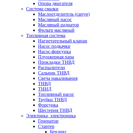
Опора двигателя
Система смазки
Маслоотделитель (сапун)
Масляный насос
Масляный радиатор
Фильтр масляный
Топливная система
Нагнетательный клапан
Насос подкачки
Насос-форсунка
Плунжерная пара
Прокладки ТНВД
Распылители
Сальник ТНВД
Свеча накаливания
ТНВД
ТННД
Топливный насос
Трубки ТНВД
Форсунка
Шестерня ТНВД
Электрика, электроника
Генератор
Стартер
Бендикс