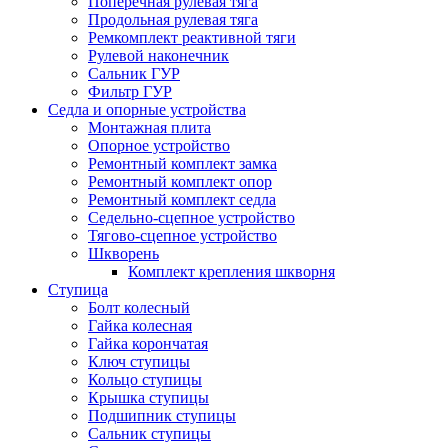
Поперечная рулевая тяга
Продольная рулевая тяга
Ремкомплект реактивной тяги
Рулевой наконечник
Сальник ГУР
Фильтр ГУР
Седла и опорные устройства
Монтажная плита
Опорное устройство
Ремонтный комплект замка
Ремонтный комплект опор
Ремонтный комплект седла
Седельно-сцепное устройство
Тягово-сцепное устройство
Шкворень
Комплект крепления шкворня
Ступица
Болт колесный
Гайка колесная
Гайка корончатая
Ключ ступицы
Кольцо ступицы
Крышка ступицы
Подшипник ступицы
Сальник ступицы