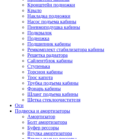
Кронштейн подножки
Крыло
Накладка подножки
Насос подъема кабины
Пневмоподушка кабины
Подкрылок
Подножка
Подшипник кабины
Ремкомплект стабилизатора кабины
Решетка радиатора
Сайлентблок кабины
Ступенька
Торсион кабины
Трос капота
Трубка подъема кабины
Фонарь кабины
Шланг подъема кабины
Щетка стеклоочистителя
Оси
Подвеска и амортизаторы
Амортизатор
Болт амортизатора
Буфер рессоры
Втулка амортизатора
Втулка пальца рессоры