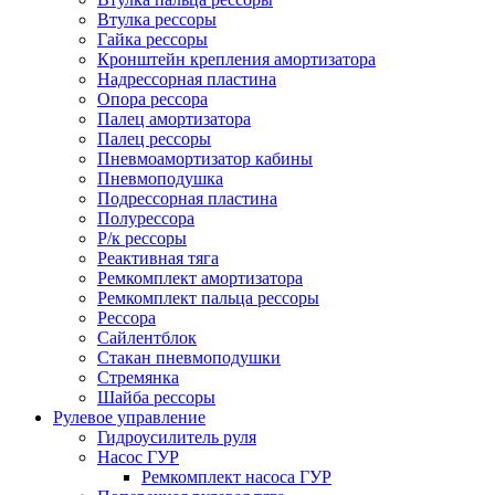
Втулка рессоры
Гайка рессоры
Кронштейн крепления амортизатора
Надрессорная пластина
Опора рессора
Палец амортизатора
Палец рессоры
Пневмоамортизатор кабины
Пневмоподушка
Подрессорная пластина
Полурессора
Р/к рессоры
Реактивная тяга
Ремкомплект амортизатора
Ремкомплект пальца рессоры
Рессора
Сайлентблок
Стакан пневмоподушки
Стремянка
Шайба рессоры
Рулевое управление
Гидроусилитель руля
Насос ГУР
Ремкомплект насоса ГУР