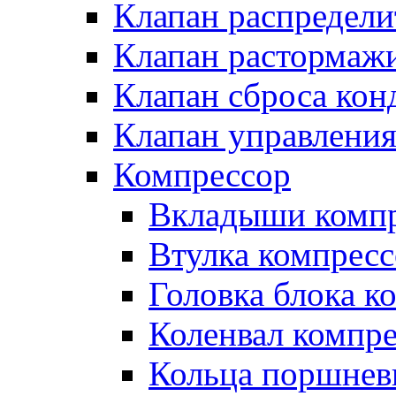
Клапан распредел
Клапан растормаж
Клапан сброса кон
Клапан управлени
Компрессор
Вкладыши компр
Втулка компресс
Головка блока к
Коленвал компр
Кольца поршнев