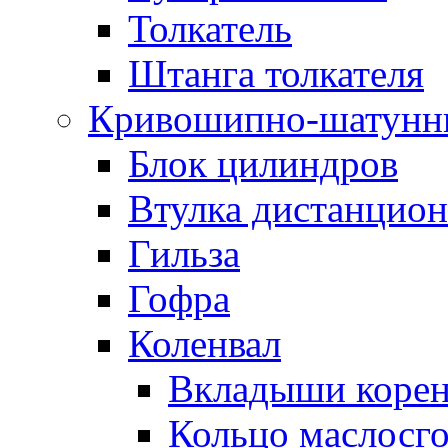
Толкатель
Штанга толкателя
Кривошипно-шатунн
Блок цилиндров
Втулка дистанцион
Гильза
Гофра
Коленвал
Вкладыши коре
Кольцо маслосг