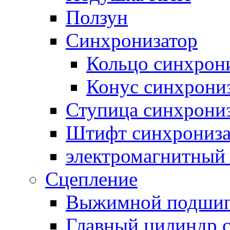
Ползун
Синхронизатор
Кольцо синхрон
Конус синхрони
Ступица синхрони
Штифт синхрониза
электромагнитный
Сцепление
Выжимной подши
Главный цилиндр 