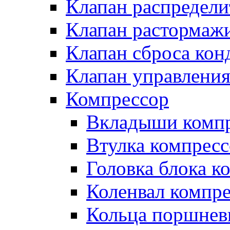
Клапан распредел
Клапан растормаж
Клапан сброса кон
Клапан управлени
Компрессор
Вкладыши компр
Втулка компресс
Головка блока к
Коленвал компр
Кольца поршнев