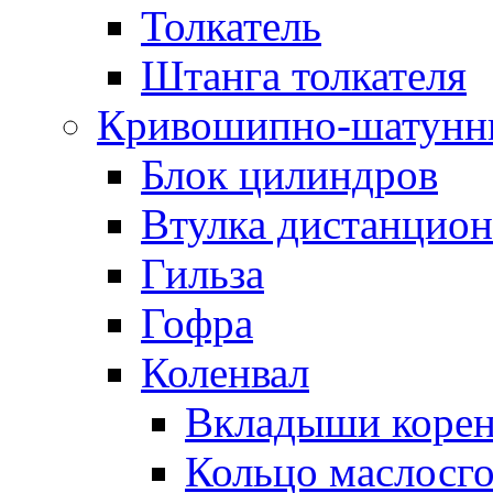
Толкатель
Штанга толкателя
Кривошипно-шатунн
Блок цилиндров
Втулка дистанцион
Гильза
Гофра
Коленвал
Вкладыши коре
Кольцо маслосг