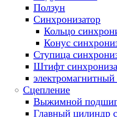
Ползун
Синхронизатор
Кольцо синхрон
Конус синхрони
Ступица синхрони
Штифт синхрониза
электромагнитный
Сцепление
Выжимной подши
Главный цилиндр 