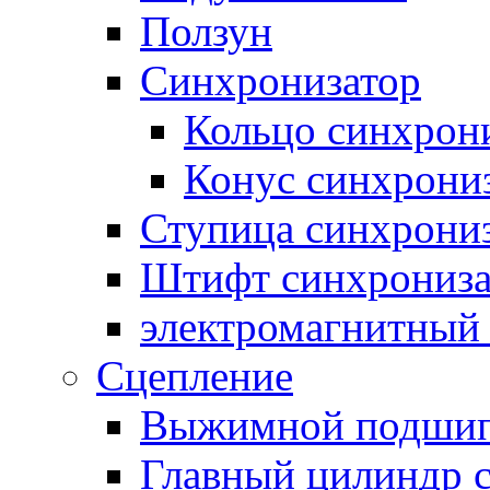
Ползун
Синхронизатор
Кольцо синхрон
Конус синхрони
Ступица синхрони
Штифт синхрониза
электромагнитный
Сцепление
Выжимной подши
Главный цилиндр 