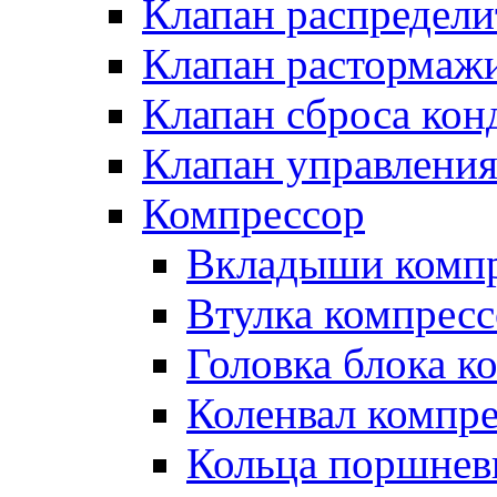
Клапан распредел
Клапан растормаж
Клапан сброса кон
Клапан управлени
Компрессор
Вкладыши компр
Втулка компресс
Головка блока к
Коленвал компр
Кольца поршнев