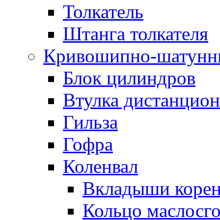
Толкатель
Штанга толкателя
Кривошипно-шатунн
Блок цилиндров
Втулка дистанцион
Гильза
Гофра
Коленвал
Вкладыши коре
Кольцо маслосг