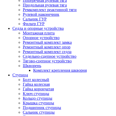
Поперечная рулевая тяга
Продольная рулевая тяга
Ремкомплект реактивной тяги
Рулевой наконечник
Сальник ГУР
Фильтр ГУР
Седла и опорные устройства
Монтажная плита
Опорное устройство
Ремонтный комплект замка
Ремонтный комплект опор
Ремонтный комплект седла
Седельно-сцепное устройство
Тягово-сцепное устройство
Шкворень
Комплект крепления шкворня
Ступица
Болт колесный
Гайка колесная
Гайка корончатая
Ключ ступицы
Кольцо ступицы
Крышка ступицы
Подшипник ступицы
Сальник ступицы