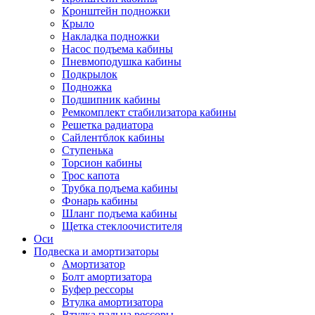
Кронштейн подножки
Крыло
Накладка подножки
Насос подъема кабины
Пневмоподушка кабины
Подкрылок
Подножка
Подшипник кабины
Ремкомплект стабилизатора кабины
Решетка радиатора
Сайлентблок кабины
Ступенька
Торсион кабины
Трос капота
Трубка подъема кабины
Фонарь кабины
Шланг подъема кабины
Щетка стеклоочистителя
Оси
Подвеска и амортизаторы
Амортизатор
Болт амортизатора
Буфер рессоры
Втулка амортизатора
Втулка пальца рессоры