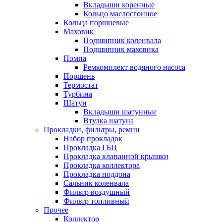
Вкладыши коренные
Кольцо маслосгонное
Кольца поршневые
Маховик
Подшипник коленвала
Подшипник маховика
Помпа
Ремкомплект водяного насоса
Поршень
Термостат
Турбина
Шатун
Вкладыши шатунные
Втулка шатуна
Прокладки, фильтры, ремни
Набор прокладок
Прокладка ГБЦ
Прокладка клапанной крышки
Прокладка коллектора
Прокладка поддона
Сальник коленвала
Фильтр воздушный
Фильтр топливный
Прочее
Коллектор