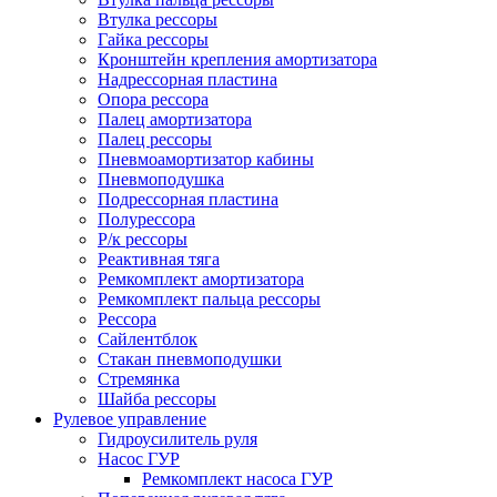
Втулка рессоры
Гайка рессоры
Кронштейн крепления амортизатора
Надрессорная пластина
Опора рессора
Палец амортизатора
Палец рессоры
Пневмоамортизатор кабины
Пневмоподушка
Подрессорная пластина
Полурессора
Р/к рессоры
Реактивная тяга
Ремкомплект амортизатора
Ремкомплект пальца рессоры
Рессора
Сайлентблок
Стакан пневмоподушки
Стремянка
Шайба рессоры
Рулевое управление
Гидроусилитель руля
Насос ГУР
Ремкомплект насоса ГУР