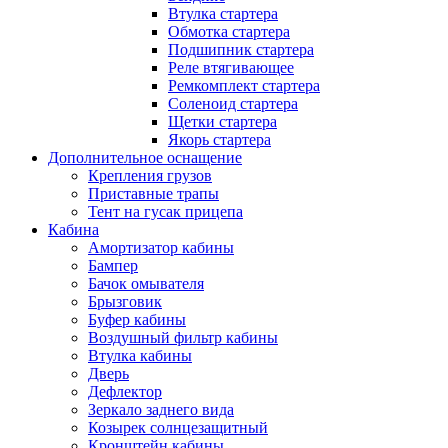
Втулка стартера
Обмотка стартера
Подшипник стартера
Реле втягивающее
Ремкомплект стартера
Соленоид стартера
Щетки стартера
Якорь стартера
Дополнительное оснащение
Крепления грузов
Приставные трапы
Тент на гусак прицепа
Кабина
Амортизатор кабины
Бампер
Бачок омывателя
Брызговик
Буфер кабины
Воздушный фильтр кабины
Втулка кабины
Дверь
Дефлектор
Зеркало заднего вида
Козырек солнцезащитный
Кронштейн кабины