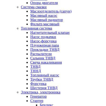
Опора двигателя
Система смазки
Маслоотделитель (сапун)
Масляный насос
Масляный радиатор
Фильтр масляный
Топливная система
Нагнетательный клапан
Насос подкачки
Насос-форсунка
Плунжерная пара
Прокладки ТНВД
Распылители
Сальник ТНВД
Свеча накаливания
ТНВД
ТННД
Топливный насос
Трубки ТНВД
Форсунка
Шестерня ТНВД
Электрика, электроника
Генератор
Стартер
Бендикс