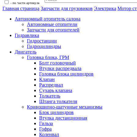
- по части артикула
Главная страница
Запчасти для грузовиков
Электрика
Мотор ст
Автономный отопитель салона
Автономные отопители
Запчасти для отопителей
Гидравлика
Гидростанции
Гидроцилиндры
Двигатель
Головка блока, ГРМ
Болт головочный
Втулки распредвала
Головка блока цилиндров
Клапан
Распредвал
Сухарь клапана
Толкатель
Штанга толкателя
Кривошипно-шатунные механизмы
Блок цилиндров
Втулка дистанционная
Гильза
Гофра
Коленвал