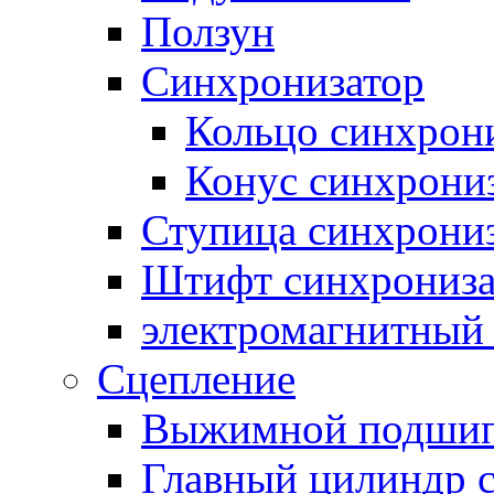
Ползун
Синхронизатор
Кольцо синхрон
Конус синхрони
Ступица синхрони
Штифт синхрониза
электромагнитный
Сцепление
Выжимной подши
Главный цилиндр 