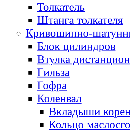
Толкатель
Штанга толкателя
Кривошипно-шатунн
Блок цилиндров
Втулка дистанцион
Гильза
Гофра
Коленвал
Вкладыши коре
Кольцо маслосг