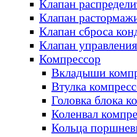
Клапан распредел
Клапан растормаж
Клапан сброса кон
Клапан управлени
Компрессор
Вкладыши компр
Втулка компресс
Головка блока к
Коленвал компр
Кольца поршнев