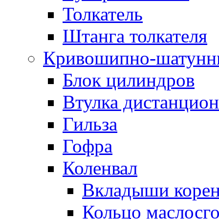
Толкатель
Штанга толкателя
Кривошипно-шатунн
Блок цилиндров
Втулка дистанцион
Гильза
Гофра
Коленвал
Вкладыши коре
Кольцо маслосг