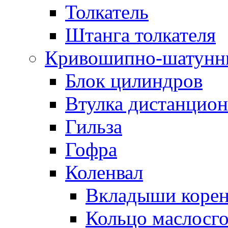
Толкатель
Штанга толкателя
Кривошипно-шатунн
Блок цилиндров
Втулка дистанцион
Гильза
Гофра
Коленвал
Вкладыши коре
Кольцо маслосг