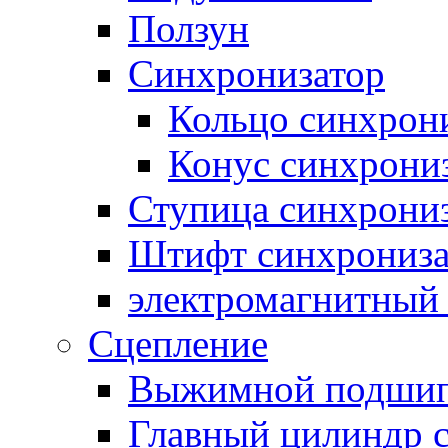
Ползун
Синхронизатор
Кольцо синхрон
Конус синхрони
Ступица синхрони
Штифт синхрониза
электромагнитный
Сцепление
Выжимной подши
Главный цилиндр 