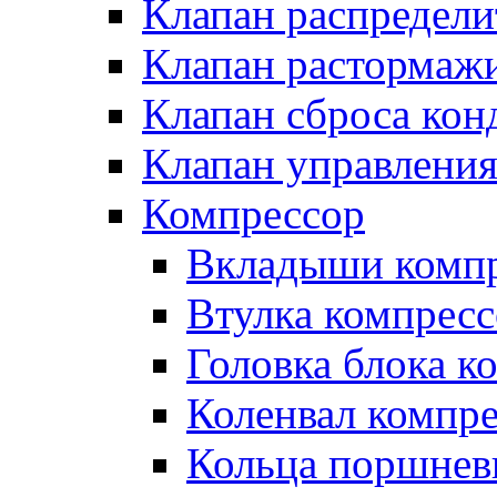
Клапан распредел
Клапан растормаж
Клапан сброса кон
Клапан управлени
Компрессор
Вкладыши компр
Втулка компресс
Головка блока к
Коленвал компр
Кольца поршнев