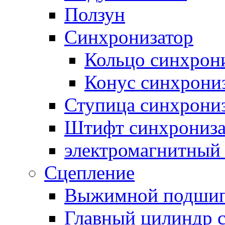
Ползун
Синхронизатор
Кольцо синхрон
Конус синхрони
Ступица синхрони
Штифт синхрониза
электромагнитный
Сцепление
Выжимной подши
Главный цилиндр 