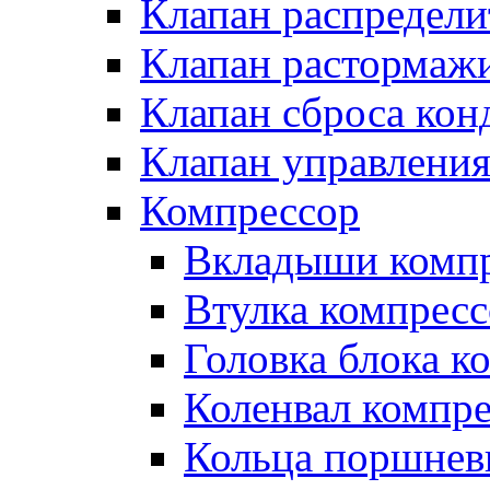
Клапан распредел
Клапан растормаж
Клапан сброса кон
Клапан управлени
Компрессор
Вкладыши компр
Втулка компресс
Головка блока к
Коленвал компр
Кольца поршнев