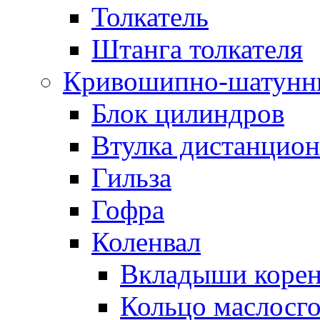
Толкатель
Штанга толкателя
Кривошипно-шатунн
Блок цилиндров
Втулка дистанцион
Гильза
Гофра
Коленвал
Вкладыши коре
Кольцо маслосг