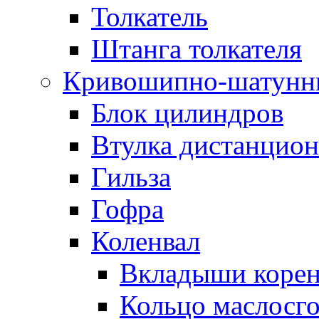
Толкатель
Штанга толкателя
Кривошипно-шатунн
Блок цилиндров
Втулка дистанцион
Гильза
Гофра
Коленвал
Вкладыши коре
Кольцо маслосг