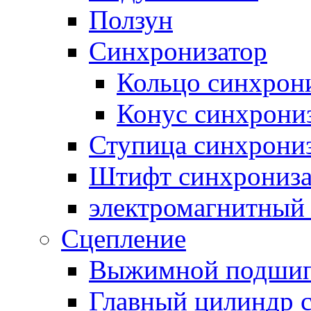
Ползун
Синхронизатор
Кольцо синхрон
Конус синхрони
Ступица синхрони
Штифт синхрониза
электромагнитный
Сцепление
Выжимной подши
Главный цилиндр 