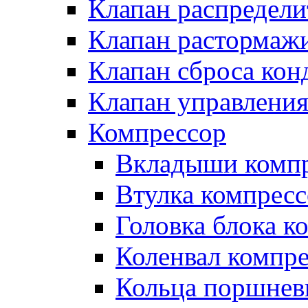
Клапан распредел
Клапан растормаж
Клапан сброса кон
Клапан управлени
Компрессор
Вкладыши компр
Втулка компресс
Головка блока к
Коленвал компр
Кольца поршнев