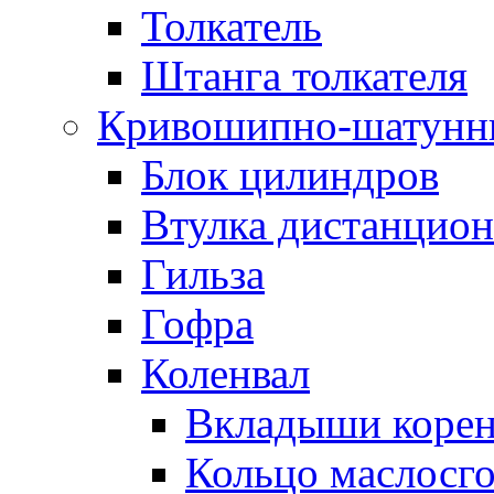
Толкатель
Штанга толкателя
Кривошипно-шатунн
Блок цилиндров
Втулка дистанцион
Гильза
Гофра
Коленвал
Вкладыши коре
Кольцо маслосг