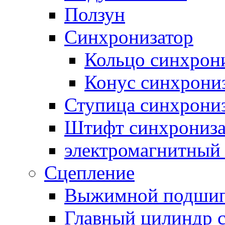
Ползун
Синхронизатор
Кольцо синхрон
Конус синхрони
Ступица синхрони
Штифт синхрониза
электромагнитный
Сцепление
Выжимной подши
Главный цилиндр 