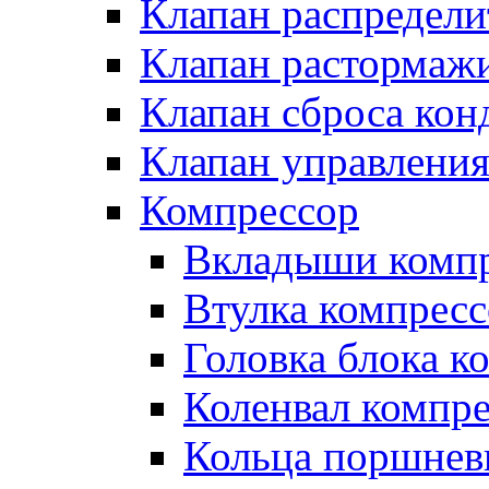
Клапан распредел
Клапан растормаж
Клапан сброса кон
Клапан управлени
Компрессор
Вкладыши компр
Втулка компресс
Головка блока к
Коленвал компр
Кольца поршнев