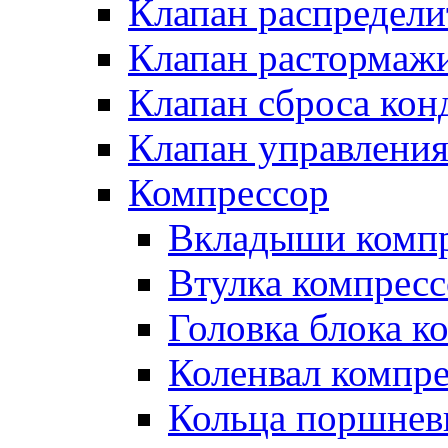
Клапан распредел
Клапан растормаж
Клапан сброса кон
Клапан управлени
Компрессор
Вкладыши компр
Втулка компресс
Головка блока к
Коленвал компр
Кольца поршнев