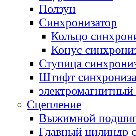
Ползун
Синхронизатор
Кольцо синхрон
Конус синхрони
Ступица синхрони
Штифт синхрониза
электромагнитный
Сцепление
Выжимной подши
Главный цилиндр 