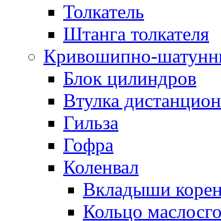
Толкатель
Штанга толкателя
Кривошипно-шатунн
Блок цилиндров
Втулка дистанцион
Гильза
Гофра
Коленвал
Вкладыши коре
Кольцо маслосг