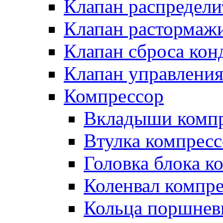
Клапан распредел
Клапан растормаж
Клапан сброса кон
Клапан управлени
Компрессор
Вкладыши компр
Втулка компресс
Головка блока к
Коленвал компр
Кольца поршнев