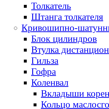
Толкатель
Штанга толкателя
Кривошипно-шатунн
Блок цилиндров
Втулка дистанцион
Гильза
Гофра
Коленвал
Вкладыши коре
Кольцо маслосг