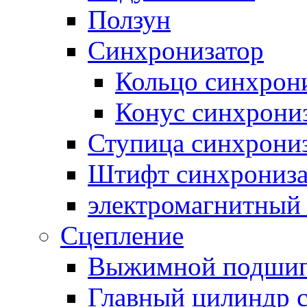
Ползун
Синхронизатор
Кольцо синхрон
Конус синхрони
Ступица синхрони
Штифт синхрониза
электромагнитный
Сцепление
Выжимной подши
Главный цилиндр 